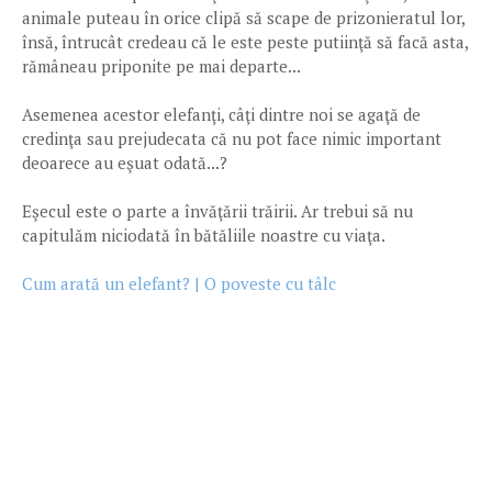
animale puteau în orice clipă să scape de prizonieratul lor,
însă, întrucât credeau că le este peste putiinţă să facă asta,
rămâneau priponite pe mai departe...
Asemenea acestor elefanţi, câţi dintre noi se agaţă de
credinţa sau prejudecata că nu pot face nimic important
deoarece au eşuat odată...?
Eşecul este o parte a învăţării trăirii. Ar trebui să nu
capitulăm niciodată în bătăliile noastre cu viaţa.
Cum arată un elefant? | O poveste cu tâlc