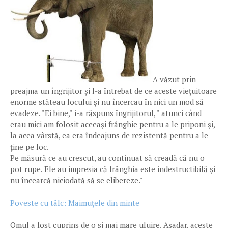
A văzut prin
preajma un îngrijitor şi l-a întrebat de ce aceste vieţuitoare
enorme stăteau locului şi nu încercau în nici un mod să
evadeze. "Ei bine," i-a răspuns îngrijitorul, " atunci când
erau mici am folosit aceeaşi frânghie pentru a le priponi şi,
la acea vârstă, ea era îndeajuns de rezistentă pentru a le
ţine pe loc.
Pe măsură ce au crescut, au continuat să creadă că nu o
pot rupe. Ele au impresia că frânghia este indestructibilă şi
nu încearcă niciodată să se elibereze."
Poveste cu tâlc: Maimuţele din minte
Omul a fost cuprins de o şi mai mare uluire. Aşadar, aceste