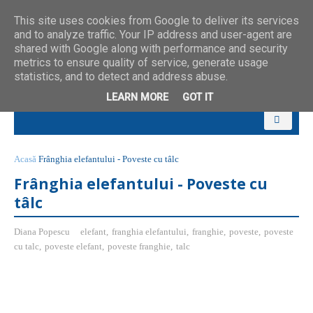
This site uses cookies from Google to deliver its services
and to analyze traffic. Your IP address and user-agent are
shared with Google along with performance and security
metrics to ensure quality of service, generate usage
statistics, and to detect and address abuse.
LEARN MORE
GOT IT
Acasă
Frânghia elefantului - Poveste cu tâlc
Frânghia elefantului - Poveste cu
tâlc
Diana Popescu
elefant
,
franghia elefantului
,
franghie
,
poveste
,
poveste
cu talc
,
poveste elefant
,
poveste franghie
,
talc