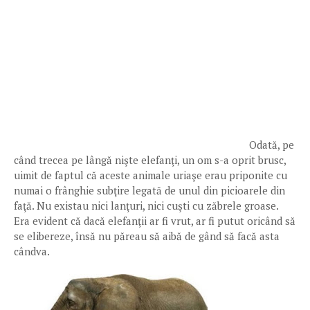
Odată, pe
când trecea pe lângă nişte elefanţi, un om s-a oprit brusc,
uimit de faptul că aceste animale uriaşe erau priponite cu
numai o frânghie subţire legată de unul din picioarele din
faţă. Nu existau nici lanţuri, nici cuşti cu zăbrele groase.
Era evident că dacă elefanţii ar fi vrut, ar fi putut oricând să
se elibereze, însă nu păreau să aibă de gând să facă asta
cândva.