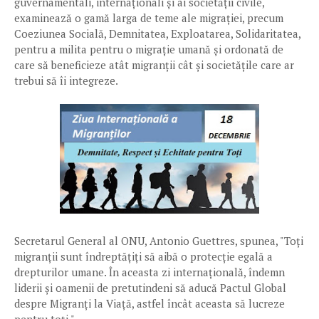
guvernamentali, internaționali și ai societății civile,
examinează o gamă larga de teme ale migrației, precum
Coeziunea Socială, Demnitatea, Exploatarea, Solidaritatea,
pentru a milita pentru o migrație umană și ordonată de
care să beneficieze atât migranții cât și societățile care ar
trebui să îi integreze.
Secretarul General al ONU, Antonio Guettres, spunea, "Toți
migranții sunt îndreptățiți să aibă o protecție egală a
drepturilor umane. În aceasta zi internațională, îndemn
liderii și oamenii de pretutindeni să aducă Pactul Global
despre Migranți la Viață, astfel încât aceasta să lucreze