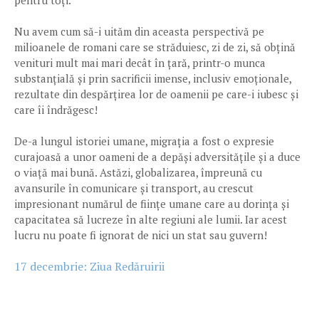
pentru toți."
Nu avem cum să-i uităm din aceasta perspectivă pe
milioanele de romani care se străduiesc, zi de zi, să obțină
venituri mult mai mari decât în țară, printr-o munca
substanțială și prin sacrificii imense, inclusiv emoționale,
rezultate din despărțirea lor de oamenii pe care-i iubesc și
care îi îndrăgesc!
De-a lungul istoriei umane, migrația a fost o expresie
curajoasă a unor oameni de a depăși adversitățile și a duce
o viață mai bună. Astăzi, globalizarea, împreună cu
avansurile în comunicare și transport, au crescut
impresionant numărul de ființe umane care au dorința și
capacitatea să lucreze în alte regiuni ale lumii. Iar acest
lucru nu poate fi ignorat de nici un stat sau guvern!
17 decembrie: Ziua Redăruirii