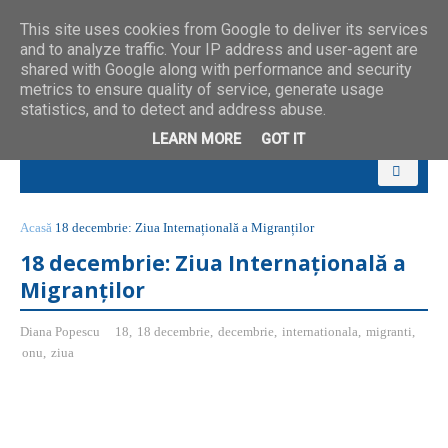
This site uses cookies from Google to deliver its services
and to analyze traffic. Your IP address and user-agent are
shared with Google along with performance and security
metrics to ensure quality of service, generate usage
statistics, and to detect and address abuse.
LEARN MORE
GOT IT
Acasă
18 decembrie: Ziua Internațională a Migranților
18 decembrie: Ziua Internațională a
Migranților
Diana Popescu
18
,
18 decembrie
,
decembrie
,
internationala
,
migranti
,
onu
,
ziua