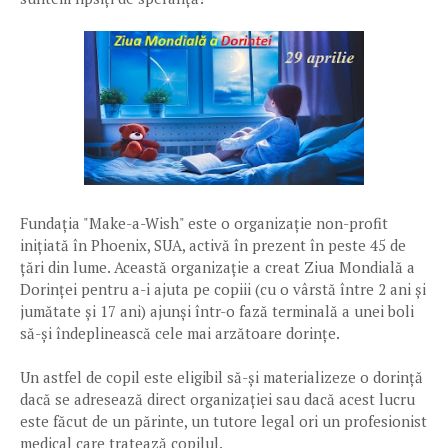
Fundația "Make-a-Wish" este o organizație non-profit
inițiată în Phoenix, SUA, activă în prezent în peste 45 de
țări din lume. Această organizație a creat Ziua Mondială a
Dorinței pentru a-i ajuta pe copiii (cu o vârstă între 2 ani și
jumătate și 17 ani) ajunși într-o fază terminală a unei boli
să-și îndeplinească cele mai arzătoare dorințe.
Un astfel de copil este eligibil să-și materializeze o dorință
dacă se adresează direct organizației sau dacă acest lucru
este făcut de un părinte, un tutore legal ori un profesionist
medical care tratează copilul.