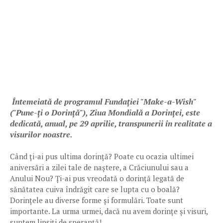
Întemeiată de programul Fundației "Make-a-Wish"
("Pune-ți o Dorință"), Ziua Mondială a Dorinței, este
dedicată, anual, pe 29 aprilie, transpunerii în realitate a
visurilor noastre.
Când ți-ai pus ultima dorință? Poate cu ocazia ultimei
aniversări a zilei tale de naștere, a Crăciunului sau a
Anului Nou? Ți-ai pus vreodată o dorință legată de
sănătatea cuiva îndrăgit care se lupta cu o boală?
Dorințele au diverse forme și formulări. Toate sunt
importante. La urma urmei, dacă nu avem dorințe și visuri,
suntem lipsiți de speranță!