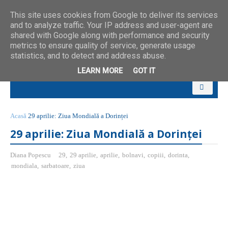
This site uses cookies from Google to deliver its services
and to analyze traffic. Your IP address and user-agent are
shared with Google along with performance and security
metrics to ensure quality of service, generate usage
statistics, and to detect and address abuse.
LEARN MORE
GOT IT
Acasă
29 aprilie: Ziua Mondială a Dorinței
29 aprilie: Ziua Mondială a Dorinței
Diana Popescu
29
,
29 aprilie
,
aprilie
,
bolnavi
,
copiii
,
dorinta
,
mondiala
,
sarbatoare
,
ziua