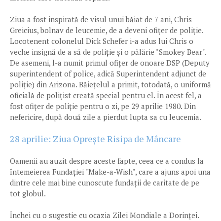
Ziua a fost inspirată de visul unui băiat de 7 ani, Chris
Greicius, bolnav de leucemie, de a deveni ofițer de poliție.
Locotenent colonelul Dick Schefer i-a adus lui Chris o
veche insignă de a să de poliție și o pălărie "Smokey Bear".
De asemeni, l-a numit primul ofițer de onoare DSP (Deputy
superintendent of police, adică Superintendent adjunct de
poliție) din Arizona. Băiețelul a primit, totodată, o uniformă
oficială de polițist creată special pentru el. În acest fel, a
fost ofițer de poliție pentru o zi, pe 29 aprilie 1980. Din
nefericire, după două zile a pierdut lupta sa cu leucemia.
28 aprilie: Ziua Oprește Risipa de Mâncare
Oamenii au auzit despre aceste fapte, ceea ce a condus la
întemeierea Fundației "Make-a-Wish", care a ajuns apoi una
dintre cele mai bine cunoscute fundații de caritate de pe
tot globul.
Închei cu o sugestie cu ocazia Zilei Mondiale a Dorinței.