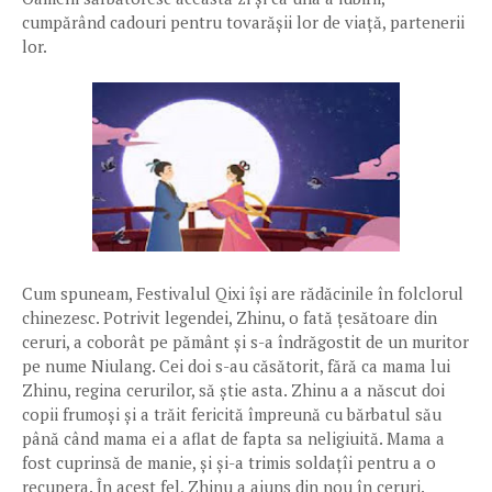
cumpărând cadouri pentru tovarășii lor de viață, partenerii
lor.
Cum spuneam, Festivalul Qixi își are rădăcinile în folclorul
chinezesc. Potrivit legendei, Zhinu, o fată țesătoare din
ceruri, a coborât pe pământ și s-a îndrăgostit de un muritor
pe nume Niulang. Cei doi s-au căsătorit, fără ca mama lui
Zhinu, regina cerurilor, să știe asta. Zhinu a a născut doi
copii frumoși și a trăit fericită împreună cu bărbatul său
până când mama ei a aflat de fapta sa neligiuită. Mama a
fost cuprinsă de manie, și și-a trimis soldațîi pentru a o
recupera. În acest fel, Zhinu a ajuns din nou în ceruri.