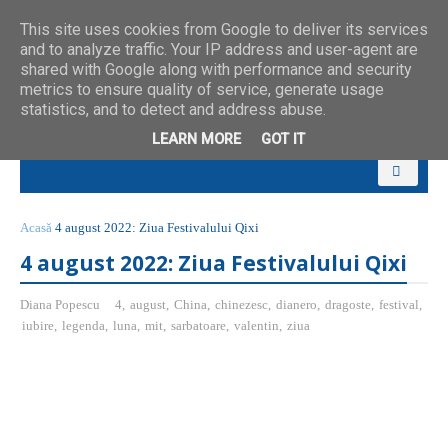
This site uses cookies from Google to deliver its services
and to analyze traffic. Your IP address and user-agent are
shared with Google along with performance and security
metrics to ensure quality of service, generate usage
statistics, and to detect and address abuse.
LEARN MORE
GOT IT
Acasă
4 august 2022: Ziua Festivalului Qixi
4 august 2022: Ziua Festivalului Qixi
Diana Popescu
4
,
august
,
China
,
chinezesc
,
dianero
,
dragoste
,
festival
,
iubire
,
legenda
,
luna
,
mit
,
sarbatoare
,
valentin
,
ziua