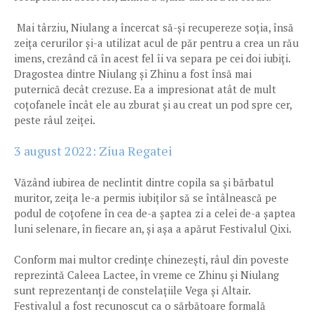
Mai târziu, Niulang a încercat să-și recupereze soția, însă
zeița cerurilor și-a utilizat acul de păr pentru a crea un rău
imens, crezând că în acest fel îi va separa pe cei doi iubiți.
Dragostea dintre Niulang și Zhinu a fost însă mai
puternică decât crezuse. Ea a impresionat atât de mult
coțofanele încât ele au zburat și au creat un pod spre cer,
peste râul zeiței.
3 august 2022: Ziua Regatei
Văzând iubirea de neclintit dintre copila sa și bărbatul
muritor, zeița le-a permis iubiților să se întâlnească pe
podul de coțofene în cea de-a șaptea zi a celei de-a șaptea
luni selenare, în fiecare an, și așa a apărut Festivalul Qixi.
Conform mai multor credințe chinezești, râul din poveste
reprezintă Caleea Lactee, în vreme ce Zhinu și Niulang
sunt reprezentanți de constelațiile Vega și Altair.
Festivalul a fost recunoscut ca o sărbătoare formală