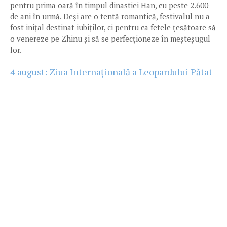
pentru prima oară în timpul dinastiei Han, cu peste 2.600
de ani în urmă. Deși are o tentă romantică, festivalul nu a
fost inițal destinat iubiților, ci pentru ca fetele țesătoare să
o venereze pe Zhinu și să se perfecționeze în meșteșugul
lor.
4 august: Ziua Internațională a Leopardului Pătat