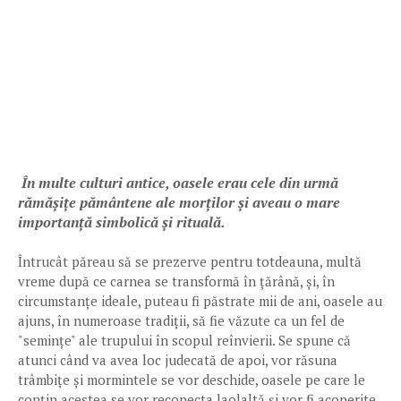
În multe culturi antice, oasele erau cele din urmă
rămășițe pământene ale morților și aveau o mare
importanță simbolică și rituală.
Întrucât păreau să se prezerve pentru totdeauna, multă
vreme după ce carnea se transformă în țărână, și, în
circumstanțe ideale, puteau fi păstrate mii de ani, oasele au
ajuns, în numeroase tradiții, să fie văzute ca un fel de
"semințe" ale trupului în scopul reînvierii. Se spune că
atunci când va avea loc judecată de apoi, vor răsuna
trâmbițe și mormintele se vor deschide, oasele pe care le
conțin acestea se vor reconecta laolaltă și vor fi acoperite