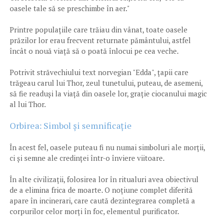
oasele tale să se preschimbe în aer."
Printre populațiile care trăiau din vânat, toate oasele
prăzilor lor erau frecvent returnate pământului, astfel
încât o nouă viață să o poată înlocui pe cea veche.
Potrivit străvechiului text norvegian "Edda", țapii care
trăgeau carul lui Thor, zeul tunetului, puteau, de asemeni,
să fie readuși la viață din oasele lor, grație ciocanului magic
al lui Thor.
Orbirea: Simbol și semnificație
În acest fel, oasele puteau fi nu numai simboluri ale morții,
ci și semne ale credinței într-o înviere viitoare.
În alte civilizații, folosirea lor în ritualuri avea obiectivul
de a elimina frica de moarte. O noțiune complet diferită
apare în incinerari, care caută dezintegrarea completă a
corpurilor celor morți în foc, elementul purificator.