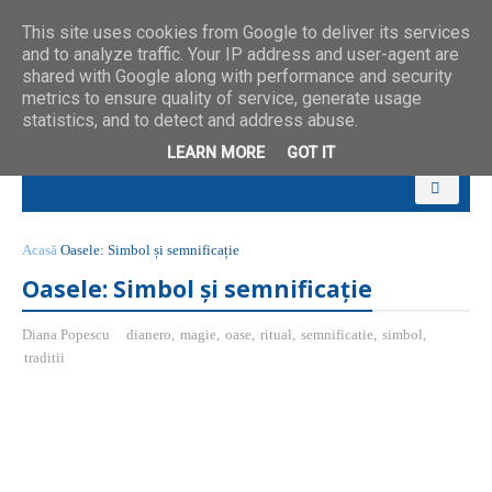
This site uses cookies from Google to deliver its services
and to analyze traffic. Your IP address and user-agent are
shared with Google along with performance and security
metrics to ensure quality of service, generate usage
statistics, and to detect and address abuse.
LEARN MORE
GOT IT
Acasă
Oasele: Simbol și semnificație
Oasele: Simbol și semnificație
Diana Popescu
dianero
,
magie
,
oase
,
ritual
,
semnificatie
,
simbol
,
traditii