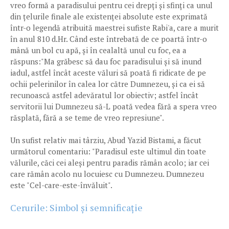
vreo formă a paradisului pentru cei drepți și sfinți ca unul
din țelurile finale ale existenței absolute este exprimată
într-o legendă atribuită maestrei sufiste Rabi'a, care a murit
în anul 810 d.Hr. Când este întrebată de ce poartă într-o
mână un bol cu apă, și în cealaltă unul cu foc, ea a
răspuns:"Ma grăbesc să dau foc paradisului și să inund
iadul, astfel încât aceste văluri să poată fi ridicate de pe
ochii pelerinilor în calea lor către Dumnezeu, și ca ei să
recunoască astfel adevăratul lor obiectiv; astfel încât
servitorii lui Dumnezeu să-L poată vedea fără a spera vreo
răsplată, fără a se teme de vreo represiune".
Un sufist relativ mai târziu, Abud Yazid Bistami, a făcut
următorul comentariu: "Paradisul este ultimul din toate
vălurile, căci cei aleși pentru paradis rămân acolo; iar cei
care rămân acolo nu locuiesc cu Dumnezeu. Dumnezeu
este "Cel-care-este-învăluit".
Cerurile: Simbol și semnificație