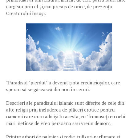
curgeau prin el și,mai presus de orice, de prezența
Creatorului însuși.
"Paradisul "pierdut" a devenit ținta credincioșilor, care
sperau să se găsească din nou în ceruri.
Descrieri ale paradisului islamic sunt diferite de cele din
alte religii prin includerea de plăceri erotice pentru
oamenii care erau admiși în acesta, cu "frumuseți cu ochi
mari, netinse de vreo persoană sau vreun demon".
Printre arbori de palmier și rodie, tufișuri parfumate și