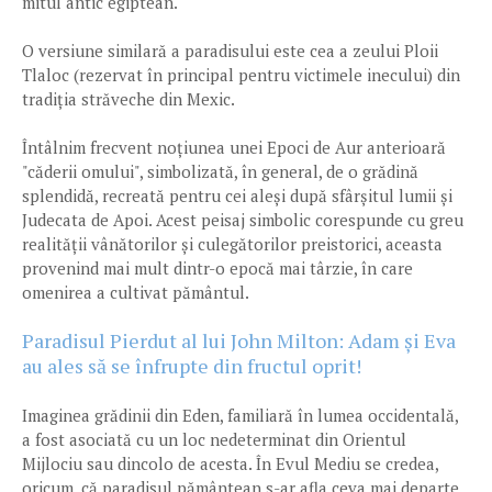
mitul antic egiptean.
O versiune similară a paradisului este cea a zeului Ploii
Tlaloc (rezervat în principal pentru victimele inecului) din
tradiția străveche din Mexic.
Întâlnim frecvent noțiunea unei Epoci de Aur anterioară
"căderii omului", simbolizată, în general, de o grădină
splendidă, recreată pentru cei aleși după sfârșitul lumii și
Judecata de Apoi. Acest peisaj simbolic corespunde cu greu
realității vânătorilor și culegătorilor preistorici, aceasta
provenind mai mult dintr-o epocă mai târzie, în care
omenirea a cultivat pământul.
Paradisul Pierdut al lui John Milton: Adam și Eva
au ales să se înfrupte din fructul oprit!
Imaginea grădinii din Eden, familiară în lumea occidentală,
a fost asociată cu un loc nedeterminat din Orientul
Mijlociu sau dincolo de acesta. În Evul Mediu se credea,
oricum, că paradisul pământean s-ar afla ceva mai departe