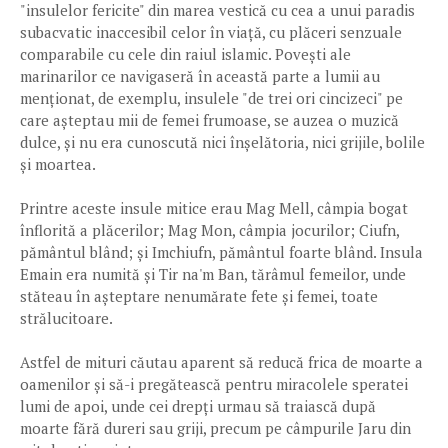
"insulelor fericite" din marea vestică cu cea a unui paradis
subacvatic inaccesibil celor în viață, cu plăceri senzuale
comparabile cu cele din raiul islamic. Povești ale
marinarilor ce navigaseră în această parte a lumii au
menționat, de exemplu, insulele "de trei ori cincizeci" pe
care așteptau mii de femei frumoase, se auzea o muzică
dulce, și nu era cunoscută nici înșelătoria, nici grijile, bolile
și moartea.
Printre aceste insule mitice erau Mag Mell, câmpia bogat
înflorită a plăcerilor; Mag Mon, câmpia jocurilor; Ciufn,
pământul blând; și Imchiufn, pământul foarte blând. Insula
Emain era numită și Tir na'm Ban, tărâmul femeilor, unde
stăteau în așteptare nenumărate fete și femei, toate
strălucitoare.
Astfel de mituri căutau aparent să reducă frica de moarte a
oamenilor și să-i pregătească pentru miracolele speratei
lumi de apoi, unde cei drepți urmau să traiască după
moarte fără dureri sau griji, precum pe câmpurile Jaru din