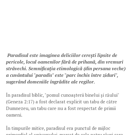
Paradisul este imaginea deliciilor cerești lipsite de
pericole, locul oamenilor fără de prihană, din vremuri
străvechi. Semnificația etimologică (din persana veche)
a cuvântului "paradis" este "parc închis între ziduri",
sugerând domeniile îngrădite ale regilor.
În paradisul biblic, "pomul cunoașterii binelui și răului"
(Geneza 2:17) a fost declarat explicit un tabu de către
Dumnezeu, un tabu care nu a fost respectat de primii
oameni.
În timpurile mitice, paradisul era punctul de mijloc
primordial al universului, marcat de cele patru râuri care