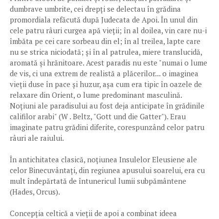
dumbrave umbrite, cei drepți se delectau în grădina
promordiala refăcută după Judecata de Apoi. În unul din
cele patru râuri curgea apă vieții; în al doilea, vin care nu-i
îmbăta pe cei care sorbeau din el; în al treilea, lapte care
nu se strica niciodată; și în al patrulea, miere translucidă,
aromată și hrănitoare. Acest paradis nu este "numai o lume
de vis, ci una extrem de realistă a plăcerilor... o imaginea
vieții duse în pace și huzur, așa cum era tipic în oazele de
relaxare din Orient, o lume predominant masculină.
Noțiuni ale paradisului au fost deja anticipate în grădinile
califilor arabi" (W . Beltz, "Gott und die Gatter"). Erau
imaginate patru grădini diferite, corespunzând celor patru
râuri ale raiului.
În antichitatea clasică, noțiunea Insulelor Eleusiene ale
celor Binecuvântați, din regiunea apusului soarelui, era cu
mult îndepărtată de întunericul lumii subpământene
(Hades, Orcus).
Concepția celtică a vieții de apoi a combinat ideea