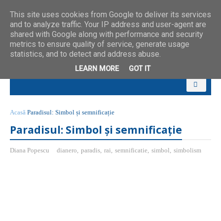
This site uses cookies from Google to deliver its services
and to analyze traffic. Your IP address and user-agent are
shared with Google along with performance and security
metrics to ensure quality of service, generate usage
statistics, and to detect and address abuse.
LEARN MORE
GOT IT
Acasă
Paradisul: Simbol și semnificație
Paradisul: Simbol și semnificație
Diana Popescu
dianero
,
paradis
,
rai
,
semnificatie
,
simbol
,
simbolism