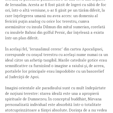
de Ierusalim. Acesta ar fi fost păzit de îngeri cu săbii de foc
ori, într-o altă versiune, s-ar fi găsit pe un tărâm diferit, la
care înțelegerea umană nu avea acces: un domeniu al
fericirii puțin analog cu orice loc terestru, cumva
asemănător cu insula Dilmun din mitul sumerian, corelată
cu insulele Bahrai din golful Persic, dar înțeleasă a exista
într-un plan diferit.
În același fel, "Ierusalimul ceresc" din cartea Apocalipsei,
corespunde cu orașul terestru cu același nume numai ca un
ideal către un arhetip tangibil. Marile catedrale gotice erau
semnificative ca furnizând o imagine a raiului și, de aceea,
portalele lor principale erau împodobite cu un basorelief
al Judecății de Apoi.
Imagini orientale ale paradisului sunt cu mult îndepărtate
de noțiuni terestre: starea ideală este una a apropierii
spirituale de Dumnezeu. În conceptul buddhist, Nirvana
personalizată individual este absorbită într-o totalitate
atotcuprinzătoare a ființei absolute. Dorința de a nu vedea