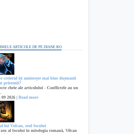
IMELE ARTICOLE DE PE DIANE.RO
ce creierul își amintește mai bine dușmanii
t prietenii?
te cheie ale articolului - Conflictele au un
..
 09 2026 |
Read more
l lui Vulcan, zeul focului
zeu al focului în mitologia romană, Vilcan