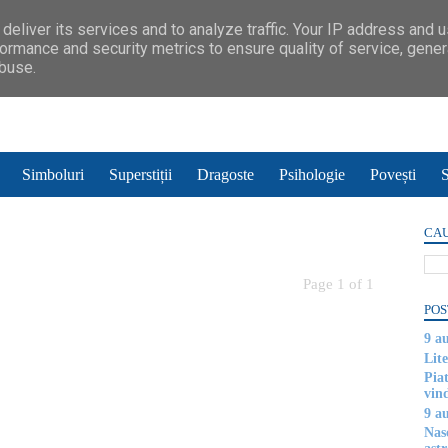
deliver its services and to analyze traffic. Your IP address and 
ormance and security metrics to ensure quality of service, gene
abuse.
Simboluri
Superstiții
Dragoste
Psihologie
Povești
S
CAU
Page 1 of 1
POS
9 a
Lite
Piat
vin
9 a
Nas