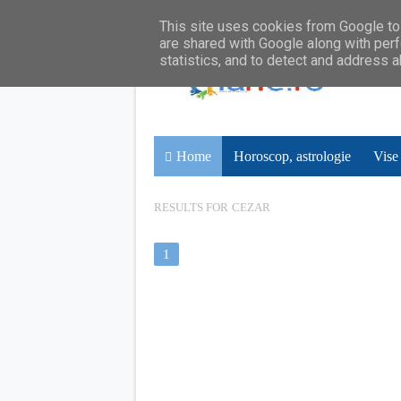
This site uses cookies from Google to 
are shared with Google along with perf
statistics, and to detect and address 
Home
Horoscop, astrologie
Vise
RESULTS FOR
CEZAR
1