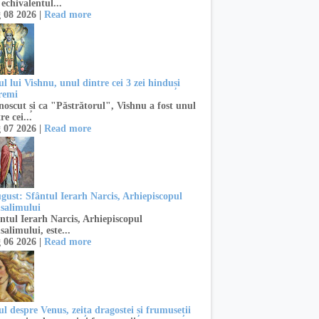
 echivalentul...
 08 2026 |
Read more
l lui Vishnu, unul dintre cei 3 zei hinduși
remi
oscut și ca "Păstrătorul", Vishnu a fost unul
re cei...
 07 2026 |
Read more
ugust: Sfântul Ierarh Narcis, Arhiepiscopul
usalimului
ntul Ierarh Narcis, Arhiepiscopul
salimului, este...
 06 2026 |
Read more
l despre Venus, zeița dragostei și frumuseții