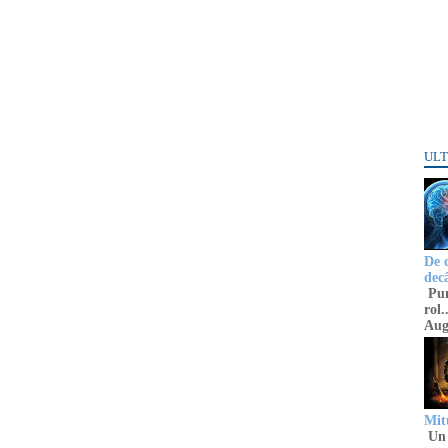
ULT
De 
decâ
Punc
rol.
Aug
Mitu
Un 