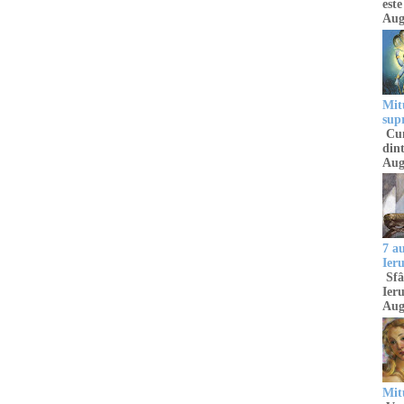
este
Aug
Mitu
sup
Cun
dint
Aug
7 a
Ier
Sfâ
Ieru
Aug
Mitu