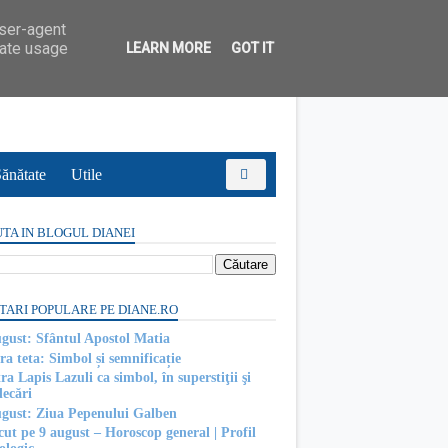
user-agent
rate usage
LEARN MORE
GOT IT
ănătate
Utile
TA IN BLOGUL DIANEI
TARI POPULARE PE DIANE.RO
ugust: Sfântul Apostol Matia
ra teta: Simbol și semnificație
ra Lapis Lazuli ca simbol, în superstiţii şi
decări
ugust: Ziua Pepenului Galben
cut pe 9 august – Horoscop general | Profil