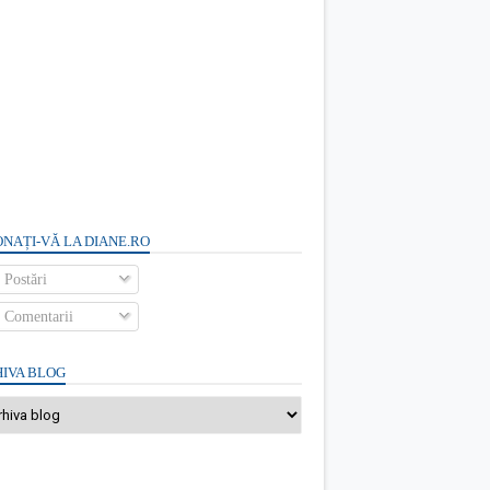
NAȚI-VĂ LA DIANE.RO
Postări
Comentarii
IVA BLOG