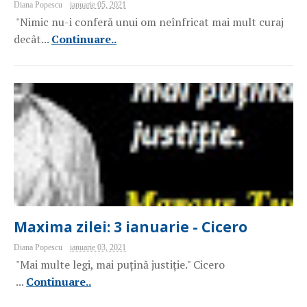
Diana Popescu
ianuarie 05, 2021
"Nimic nu-i conferă unui om neînfricat mai mult curaj
decât...
Continuare..
Maxima zilei: 3 ianuarie - Cicero
Diana Popescu
ianuarie 03, 2021
"Mai multe legi, mai puțină justiție." Cicero
...
Continuare..