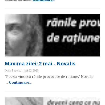
Maxima zilei: 2 mai - Novalis
Diana Popescu
mai 02, 2020
"Poezia vindecă rănile provocate de rațiune." Novalis
...
Continuare..