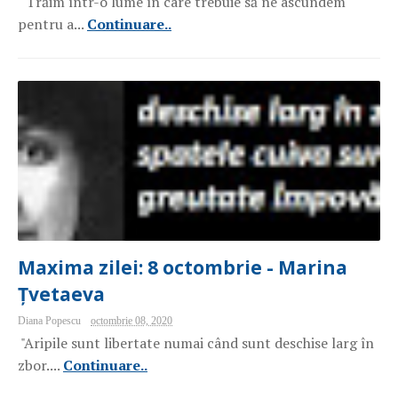
"Trăim într-o lume în care trebuie să ne ascundem
pentru a...
Continuare..
Maxima zilei: 8 octombrie - Marina
Țvetaeva
Diana Popescu
octombrie 08, 2020
"Aripile sunt libertate numai când sunt deschise larg în
zbor....
Continuare..