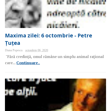
Maxima zilei: 6 octombrie - Petre
Țuțea
Diana Popescu
octombrie 06, 2020
"Fără credință, omul rămâne un simplu animal rațional
care...
Continuare..