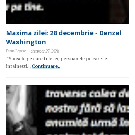
Maxima zilei: 28 decembrie - Denzel
Washington
Diana Popescu
decembrie 27, 2020
"Sansele pe care ti le iei, persoanele pe care le
intalnesti...
Continuare..