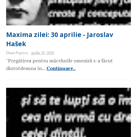
Maxima zilei: 30 aprilie - Jaroslav
Hašek
Diana Popescu
aprilie 30, 2020
"Pregătirea pentru măcelurile omenirii s-a făcut
dintotdeauna în...
Continuare..