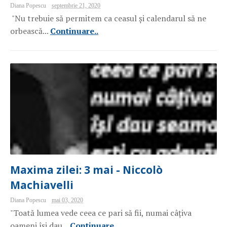
Diana Popescu
septembrie 21, 2020
"Nu trebuie să permitem ca ceasul și calendarul să ne
orbească...
Continuare..
Maxima zilei: 3 mai - Niccolò
Machiavelli
Diana Popescu
mai 03, 2020
"Toată lumea vede ceea ce pari să fii, numai câțiva
oameni își dau...
Continuare..