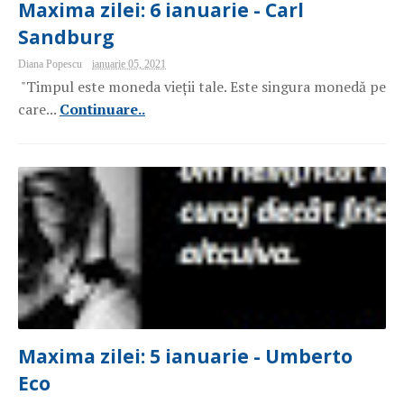
Maxima zilei: 6 ianuarie - Carl
Sandburg
Diana Popescu
ianuarie 05, 2021
"Timpul este moneda vieții tale. Este singura monedă pe
care...
Continuare..
Maxima zilei: 5 ianuarie - Umberto
Eco