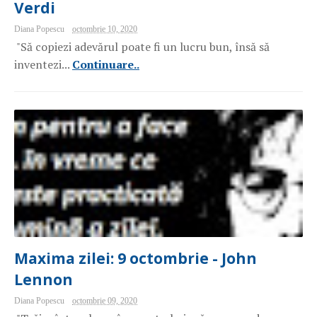
Verdi
Diana Popescu
octombrie 10, 2020
"Să copiezi adevărul poate fi un lucru bun, însă să
inventezi...
Continuare..
Maxima zilei: 9 octombrie - John
Lennon
Diana Popescu
octombrie 09, 2020