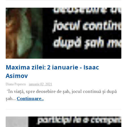
Maxima zilei: 2 ianuarie - Isaac
Asimov
Diana Popescu
ianuarie 02, 2021
"În viață, spre deosebire de șah, jocul continuă și după
șah...
Continuare..