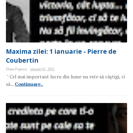
Maxima zilei: 1 ianuarie - Pierre de
Coubertin
Diana Popescu
ianuarie 01, 2021
" Cel mai important lucru din lume nu este să câștigi, ci
să...
Continuare..