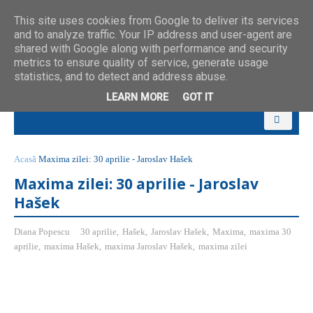
This site uses cookies from Google to deliver its services
and to analyze traffic. Your IP address and user-agent are
shared with Google along with performance and security
metrics to ensure quality of service, generate usage
statistics, and to detect and address abuse.
LEARN MORE
GOT IT
Acasă
Maxima zilei: 30 aprilie - Jaroslav Hašek
Maxima zilei: 30 aprilie - Jaroslav
Hašek
Diana Popescu
30 aprilie
,
Hašek
,
Jaroslav Hašek
,
Maxima
,
maxima 30
aprilie
,
maxima Hašek
,
maxima Jaroslav Hašek
,
maxima zilei