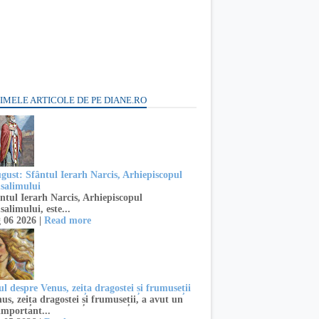
IMELE ARTICOLE DE PE DIANE.RO
ugust: Sfântul Ierarh Narcis, Arhiepiscopul
usalimului
ntul Ierarh Narcis, Arhiepiscopul
salimului, este...
 06 2026 |
Read more
l despre Venus, zeița dragostei și frumuseții
s, zeița dragostei și frumuseții, a avut un
important...