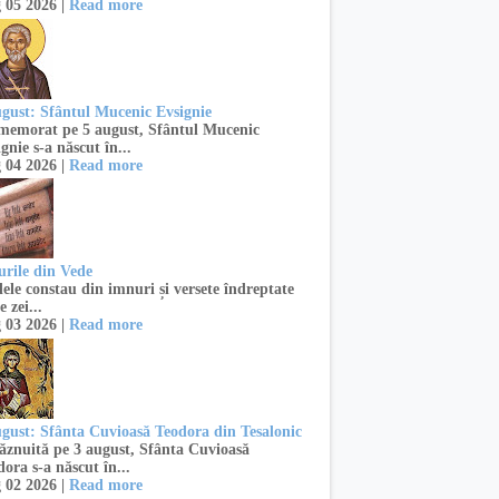
 05 2026 |
Read more
ugust: Sfântul Mucenic Evsignie
emorat pe 5 august, Sfântul Mucenic
gnie s-a născut în...
 04 2026 |
Read more
urile din Vede
ele constau din imnuri și versete îndreptate
e zei...
 03 2026 |
Read more
ugust: Sfânta Cuvioasă Teodora din Tesalonic
znuită pe 3 august, Sfânta Cuvioasă
ora s-a născut în...
 02 2026 |
Read more