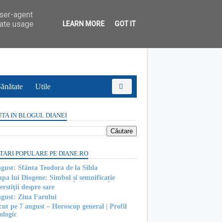
user-agent
rate usage
LEARN MORE
GOT IT
ănătate
Utile
TA IN BLOGUL DIANEI
TARI POPULARE PE DIANE.RO
ugust: Sfânta Teodora de la Sihla
pa lui Diogene: Simbol și semnificație
rstiţii despre sare
ugust: Ziua Farului
cut pe 7 august – Horoscop general | Profil
ologic