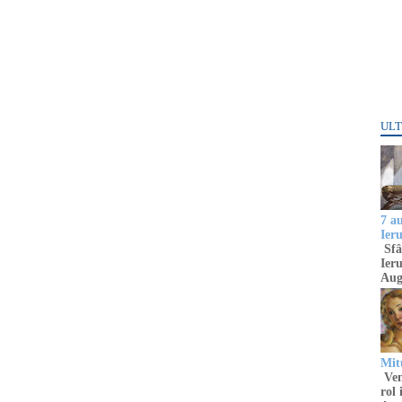
ULT
7 a
Ier
Sfâ
Ieru
Aug
Mitu
Venu
rol 