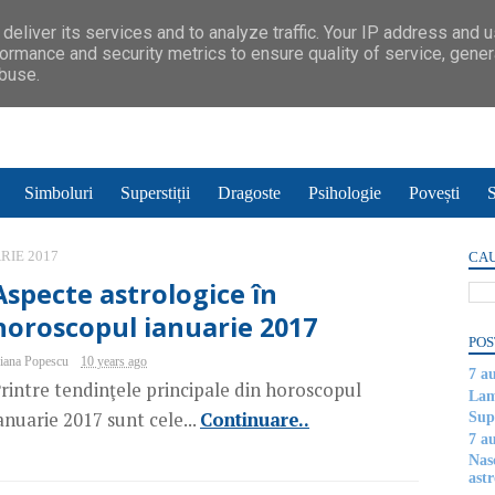
deliver its services and to analyze traffic. Your IP address and 
ormance and security metrics to ensure quality of service, gene
abuse.
Simboluri
Superstiții
Dragoste
Psihologie
Povești
S
RIE 2017
CAU
Aspecte astrologice în
horoscopul ianuarie 2017
POS
iana Popescu
10 years ago
7 a
rintre tendinţele principale din horoscopul
Lam
anuarie 2017 sunt cele...
Continuare..
Supe
7 a
Nas
astr