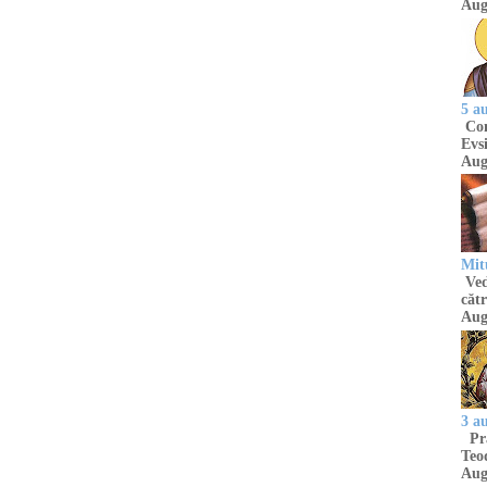
Aug
5 a
Com
Evsi
Aug
Mit
Ved
cătr
Aug
3 a
Pră
Teod
Aug