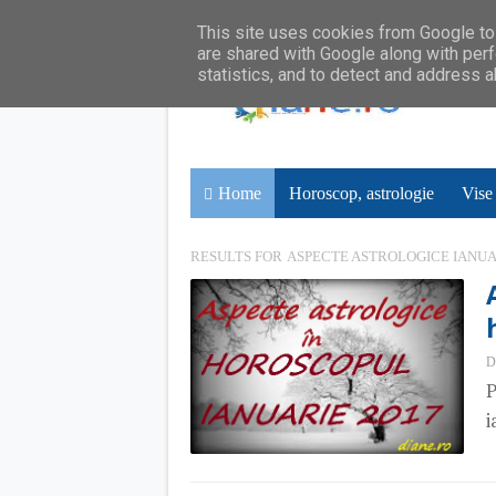
This site uses cookies from Google to 
are shared with Google along with perf
statistics, and to detect and address 
Home
Horoscop, astrologie
Vise
RESULTS FOR
ASPECTE ASTROLOGICE IANUA
D
P
i