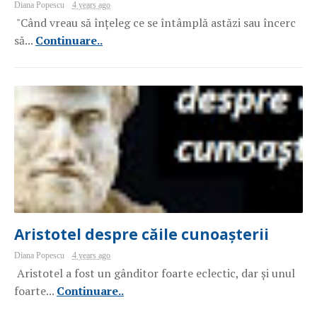
Diana Popescu
4 years ago
"Când vreau să înțeleg ce se întâmplă astăzi sau încerc
să...
Continuare..
Aristotel despre căile cunoașterii
Diana Popescu
4 years ago
Aristotel a fost un gânditor foarte eclectic, dar și unul
foarte...
Continuare..