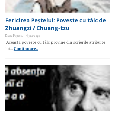
Fericirea Peștelui: Poveste cu tâlc de
Zhuangzi / Chuang-tzu
Diana Popescu
4 years ago
Această poveste cu tâlc provine din scrierile atribuite
lui...
Continuare..