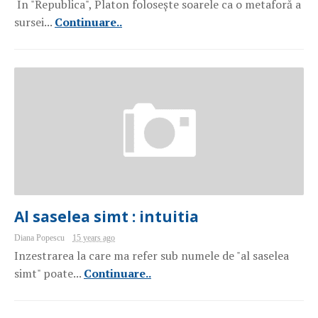
În "Republica", Platon folosește soarele ca o metaforă a
sursei...
Continuare..
Al saselea simt : intuitia
Diana Popescu
15 years ago
Inzestrarea la care ma refer sub numele de "al saselea
simt" poate...
Continuare..