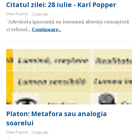
Citatul zilei: 28 iulie - Karl Popper
Diana Popescu
5 years ago
"Adevărata ignoranță nu înseamnă absența cunoașterii
ci refuzul...
Continuare..
Platon: Metafora sau analogia
soarelui
Diana Popescu
5 years ago