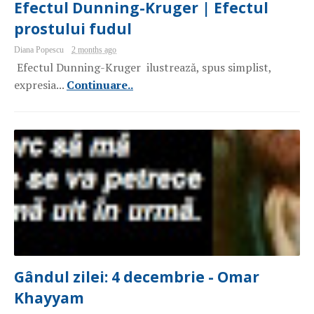
Efectul Dunning-Kruger | Efectul
prostului fudul
Diana Popescu
2 months ago
Efectul Dunning-Kruger ilustrează, spus simplist,
expresia...
Continuare..
Gândul zilei: 4 decembrie - Omar
Khayyam