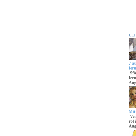
ULT
7 a
Ier
Sfâ
Ieru
Aug
Mitu
Venu
rol 
Aug