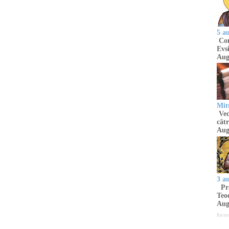
5 a
Com
Evsi
Aug
Mit
Ved
cătr
Aug
3 a
Pră
Teod
Aug
Recen