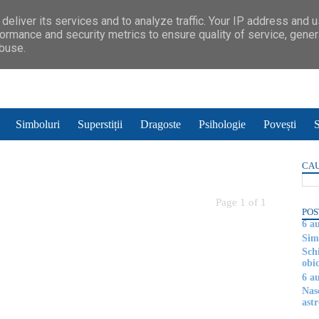
deliver its services and to analyze traffic. Your IP address and 
ormance and security metrics to ensure quality of service, gene
abuse.
Simboluri
Superstiții
Dragoste
Psihologie
Povești
S
CAU
Page 1 of 1
POS
6 a
Simb
Sch
obic
6 a
Nas
astr