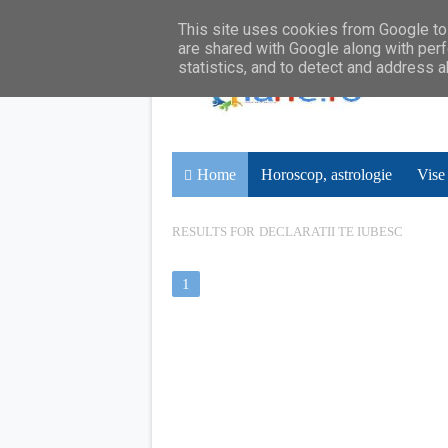
This site uses cookies from Google to 
are shared with Google along with perf
statistics, and to detect and address 
Home
Horoscop, astrologie
Vise
RESULTS FOR
DECLARATII TE IUBESC
1