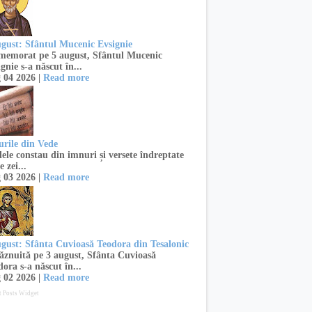
ugust: Sfântul Mucenic Evsignie
emorat pe 5 august, Sfântul Mucenic
gnie s-a născut în...
 04 2026 |
Read more
urile din Vede
ele constau din imnuri și versete îndreptate
e zei...
 03 2026 |
Read more
ugust: Sfânta Cuvioasă Teodora din Tesalonic
znuită pe 3 august, Sfânta Cuvioasă
ora s-a născut în...
 02 2026 |
Read more
t Posts Widget