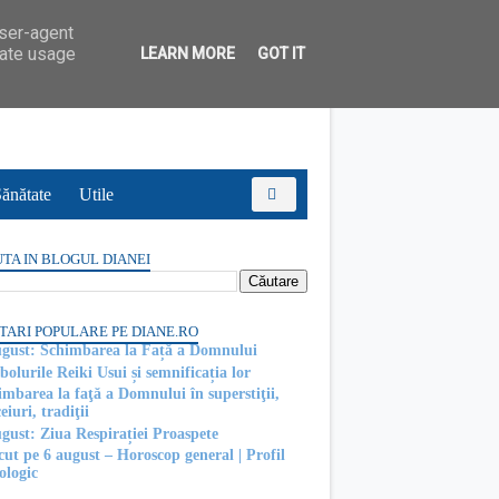
user-agent
rate usage
LEARN MORE
GOT IT
ănătate
Utile
TA IN BLOGUL DIANEI
TARI POPULARE PE DIANE.RO
ugust: Schimbarea la Față a Domnului
olurile Reiki Usui și semnificația lor
imbarea la faţă a Domnului în superstiţii,
eiuri, tradiţii
ugust: Ziua Respirației Proaspete
cut pe 6 august – Horoscop general | Profil
ologic