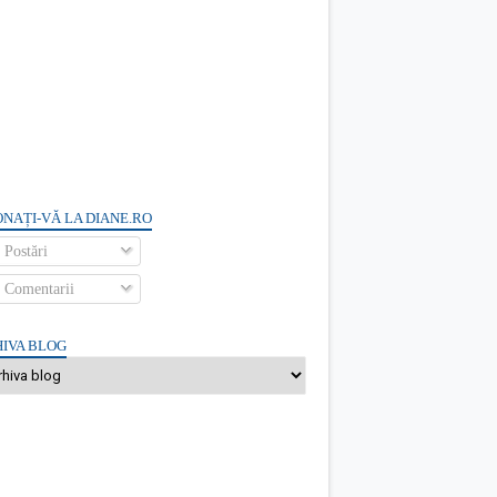
NAȚI-VĂ LA DIANE.RO
Postări
Comentarii
IVA BLOG