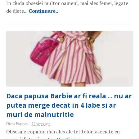
In ciuda obsesiei multor oameni, mai ales femei, legate
de diete...
Continuare..
Daca papusa Barbie ar fi reala ... nu ar
putea merge decat in 4 labe si ar
muri de malnutritie
Diana Popescu
12 years ago
Obsesiile copiilor, mai ales ale fetitelor, asociate cu