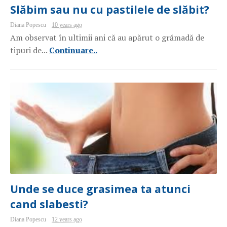
Slăbim sau nu cu pastilele de slăbit?
Diana Popescu
10 years ago
Am observat în ultimii ani că au apărut o grămadă de
tipuri de...
Continuare..
Unde se duce grasimea ta atunci
cand slabesti?
Diana Popescu
12 years ago