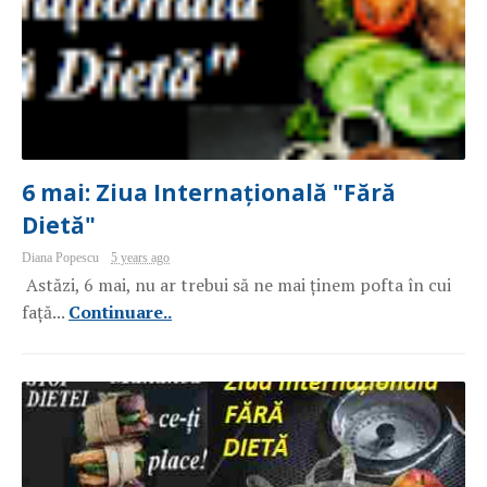
6 mai: Ziua Internațională "Fără
Dietă"
Diana Popescu
5 years ago
Astăzi, 6 mai, nu ar trebui să ne mai ținem pofta în cui
față...
Continuare..