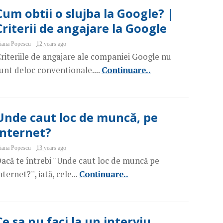
Cum obtii o slujba la Google? |
Criterii de angajare la Google
iana Popescu
12 years ago
riteriile de angajare ale companiei Google nu
unt deloc conventionale....
Continuare..
Unde caut loc de muncă, pe
internet?
iana Popescu
13 years ago
acă te întrebi ''Unde caut loc de muncă pe
nternet?'', iată, cele...
Continuare..
Ce sa nu faci la un interviu