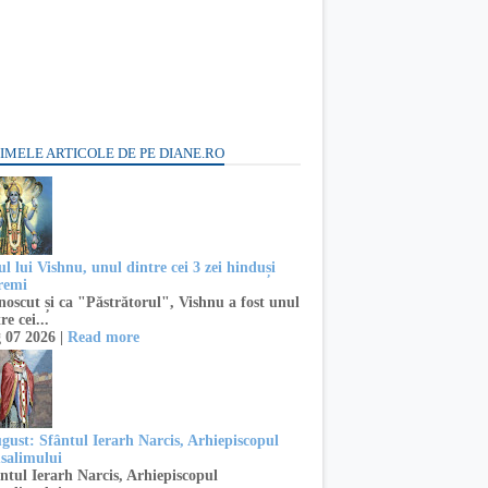
IMELE ARTICOLE DE PE DIANE.RO
l lui Vishnu, unul dintre cei 3 zei hinduși
remi
oscut și ca "Păstrătorul", Vishnu a fost unul
re cei...
 07 2026 |
Read more
ugust: Sfântul Ierarh Narcis, Arhiepiscopul
usalimului
ntul Ierarh Narcis, Arhiepiscopul