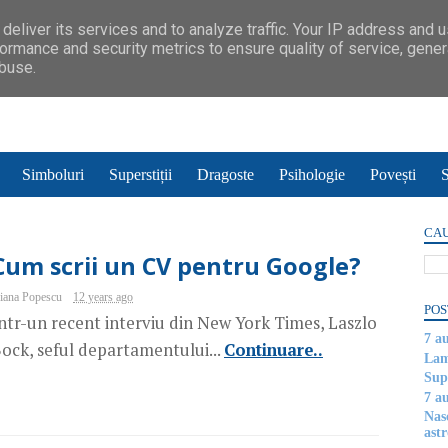
deliver its services and to analyze traffic. Your IP address and 
ormance and security metrics to ensure quality of service, gene
abuse.
Simboluri
Superstiții
Dragoste
Psihologie
Povești
S
CAU
Cum scrii un CV pentru Google?
iana Popescu
12 years ago
POS
ntr-un recent interviu din New York Times, Laszlo
7 a
ock, seful departamentului...
Continuare..
Lam
Supe
7 a
Nas
astr