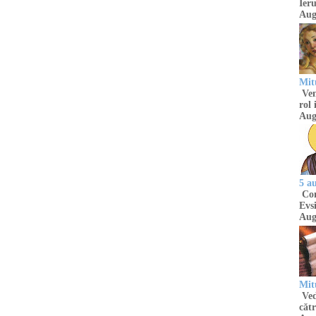
Ieru
Aug
Mitu
Venu
rol 
Aug
5 a
Com
Evsi
Aug
Mit
Ved
cătr