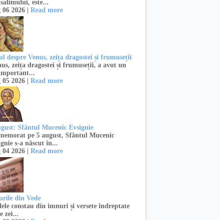
salimului, este...
 06 2026 |
Read more
l despre Venus, zeița dragostei și frumuseții
s, zeița dragostei și frumuseții, a avut un
important...
 05 2026 |
Read more
ugust: Sfântul Mucenic Evsignie
emorat pe 5 august, Sfântul Mucenic
gnie s-a născut în...
 04 2026 |
Read more
urile din Vede
ele constau din imnuri și versete îndreptate
e zei...