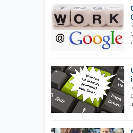
D
C
s
D
D
i