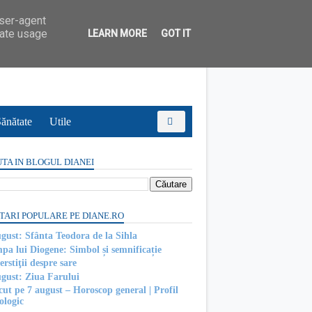
user-agent
rate usage
LEARN MORE
GOT IT
ănătate
Utile
TA IN BLOGUL DIANEI
TARI POPULARE PE DIANE.RO
ugust: Sfânta Teodora de la Sihla
pa lui Diogene: Simbol și semnificație
rstiţii despre sare
ugust: Ziua Farului
cut pe 7 august – Horoscop general | Profil
ologic