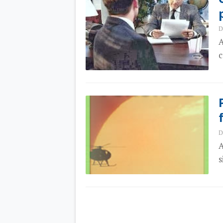
D
A
c
D
A
s