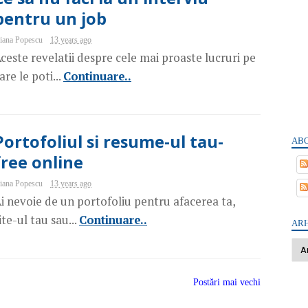
pentru un job
iana Popescu
13 years ago
ceste revelatii despre cele mai proaste lucruri pe
are le poti...
Continuare..
Portofoliul si resume-ul tau-
ABO
free online
iana Popescu
13 years ago
i nevoie de un portofoliu pentru afacerea ta,
ite-ul tau sau...
Continuare..
ARH
Postări mai vechi