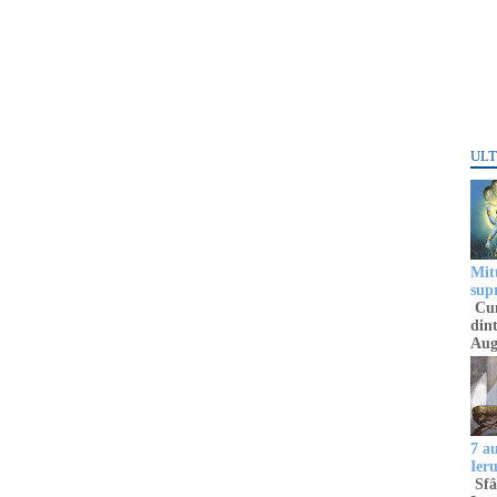
ULT
Mitu
sup
Cun
dint
Aug
7 a
Ier
Sfâ