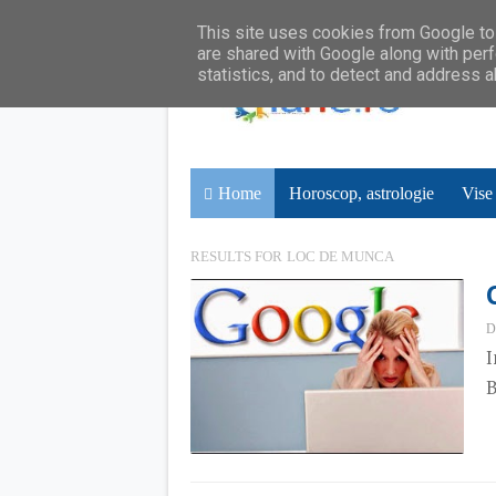
This site uses cookies from Google to 
are shared with Google along with perf
statistics, and to detect and address 
Home
Horoscop, astrologie
Vise
RESULTS FOR
LOC DE MUNCA
D
I
B