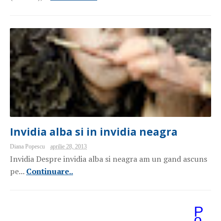
Invidia alba si in invidia neagra
Diana Popescu
aprilie 28, 2013
Invidia Despre invidia alba si neagra am un gand ascuns
pe...
Continuare..
P
o