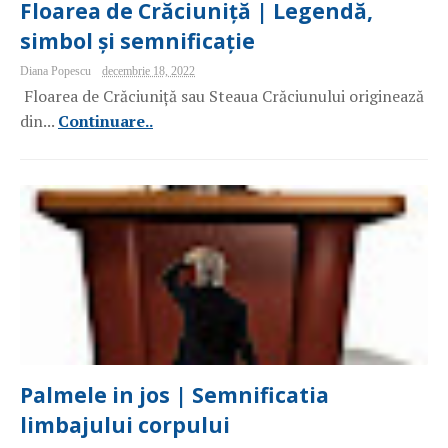
Floarea de Crăciuniță | Legendă,
simbol și semnificație
Diana Popescu
decembrie 18, 2022
Floarea de Crăciuniță sau Steaua Crăciunului originează
din...
Continuare..
Palmele in jos | Semnificatia
limbajului corpului