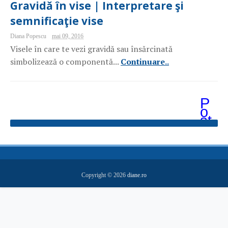
Gravidă în vise | Interpretare şi
semnificaţie vise
Diana Popescu
mai 09, 2016
Visele în care te vezi gravidă sau însărcinată
simbolizează o componentă...
Continuare..
P
o
st
ăr
i
m
ai
v
e
Copyright ©
2026
diane.ro
c
hi