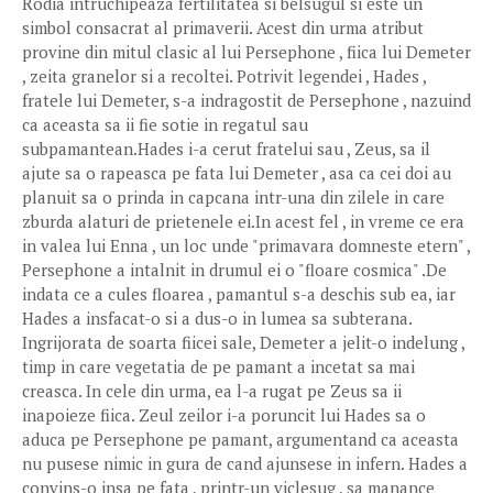
Rodia intruchipeaza fertilitatea si belsugul si este un
simbol consacrat al primaverii. Acest din urma atribut
provine din mitul clasic al lui Persephone , fiica lui Demeter
, zeita granelor si a recoltei. Potrivit legendei , Hades ,
fratele lui Demeter, s-a indragostit de Persephone , nazuind
ca aceasta sa ii fie sotie in regatul sau
subpamantean.Hades i-a cerut fratelui sau , Zeus, sa il
ajute sa o rapeasca pe fata lui Demeter , asa ca cei doi au
planuit sa o prinda in capcana intr-una din zilele in care
zburda alaturi de prietenele ei.In acest fel , in vreme ce era
in valea lui Enna , un loc unde "primavara domneste etern" ,
Persephone a intalnit in drumul ei o "floare cosmica" .De
indata ce a cules floarea , pamantul s-a deschis sub ea, iar
Hades a insfacat-o si a dus-o in lumea sa subterana.
Ingrijorata de soarta fiicei sale, Demeter a jelit-o indelung ,
timp in care vegetatia de pe pamant a incetat sa mai
creasca. In cele din urma, ea l-a rugat pe Zeus sa ii
inapoieze fiica. Zeul zeilor i-a poruncit lui Hades sa o
aduca pe Persephone pe pamant, argumentand ca aceasta
nu pusese nimic in gura de cand ajunsese in infern. Hades a
convins-o insa pe fata , printr-un viclesug , sa manance