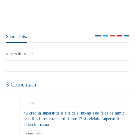
Share This:
superstitii rodie
3 Comentarii:
daniela
nu cred in superstitii si alte cele. nu-mi este frica de nimic.
ce o fi o fi. ca este marti si este 13 si celelalte superstitii. nu
le iau in seama
Răspundeți