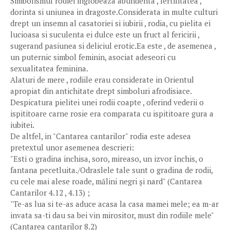
Simbolismul rodiei inglobeaza abundenta , fertilitatea ,
dorinta si uniunea in dragoste.Considerata in multe culturi
drept un insemn al casatoriei si iubirii , rodia, cu pielita ei
lucioasa si suculenta ei dulce este un fruct al fericirii ,
sugerand pasiunea si deliciul erotic.Ea este , de asemenea ,
un puternic simbol feminin, asociat adeseori cu
sexualitatea feminina.
Alaturi de mere , rodiile erau considerate in Orientul
apropiat din antichitate drept simboluri afrodisiace.
Despicatura pielitei unei rodii coapte , oferind vederii o
ispititoare carne rosie era comparata cu ispititoare gura a
iubitei.
De altfel, in "Cantarea cantarilor" rodia este adesea
pretextul unor asemenea descrieri:
"Esti o gradina inchisa, soro, mireaso, un izvor închis, o
fantana pecetluita./Odraslele tale sunt o gradina de rodii,
cu cele mai alese roade, mălini negri şi nard" (Cantarea
Cantarilor 4.12 , 4.13) ;
"Te-as lua si te-as aduce acasa la casa mamei mele; ea m-ar
invata sa-ti dau sa bei vin mirositor, must din rodiile mele"
(Cantarea cantarilor 8.2)