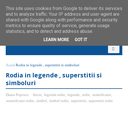
This site uses cookies from Google to deliver its services
and to analyze traffic. Your IP address and user-agent are
shared with Google along with performance and security
metrics to ensure quality of service, generate usage
statistics, and to detect and address abuse.
LEARN MORE
GOT IT
Acasă
Rodia in legende , superstitii si simboluri
Rodia in legende , superstitii si
simboluri
Diana Popescu
fructe
,
legenda rodie
,
legende
,
rodie
,
semnificatie
,
semnificatie rodie
,
simbol
,
simbol rodie
,
superstitii
,
superstitii rodie