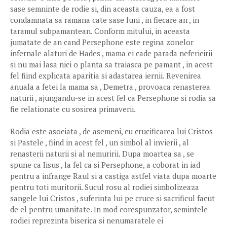
sase semninte de rodie si, din aceasta cauza, ea a fost
condamnata sa ramana cate sase luni , in fiecare an , in
taramul subpamantean. Conform mitului, in aceasta
jumatate de an cand Persephone este regina zonelor
infernale alaturi de Hades , mama ei cade parada nefericirii
si nu mai lasa nici o planta sa traiasca pe pamant , in acest
fel fiind explicata aparitia si adastarea iernii. Revenirea
anuala a fetei la mama sa , Demetra , provoaca renasterea
naturii , ajungandu-se in acest fel ca Persephone si rodia sa
fie relationate cu sosirea primaverii.
Rodia este asociata , de asemeni, cu crucificarea lui Cristos
si Pastele , fiind in acest fel , un simbol al invierii , al
renasterii naturii si al nemuririi. Dupa moartea sa , se
spune ca Iisus , la fel ca si Persephone, a coborat in iad
pentru a infrange Raul si a castiga astfel viata dupa moarte
pentru toti muritorii. Sucul rosu al rodiei simbolizeaza
sangele lui Cristos , suferinta lui pe cruce si sacrificul facut
de el pentru umanitate. In mod corespunzator, semintele
rodiei reprezinta biserica si nenumaratele ei