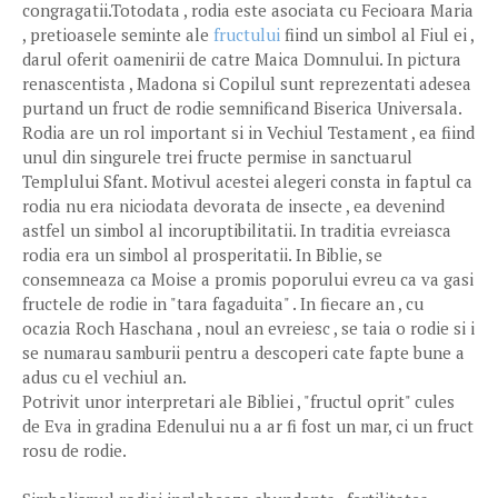
congragatii.Totodata , rodia este asociata cu Fecioara Maria
, pretioasele seminte ale
fructului
fiind un simbol al Fiul ei ,
darul oferit oamenirii de catre Maica Domnului. In pictura
renascentista , Madona si Copilul sunt reprezentati adesea
purtand un fruct de rodie semnificand Biserica Universala.
Rodia are un rol important si in Vechiul Testament , ea fiind
unul din singurele trei fructe permise in sanctuarul
Templului Sfant. Motivul acestei alegeri consta in faptul ca
rodia nu era niciodata devorata de insecte , ea devenind
astfel un simbol al incoruptibilitatii. In traditia evreiasca
rodia era un simbol al prosperitatii. In Biblie, se
consemneaza ca Moise a promis poporului evreu ca va gasi
fructele de rodie in "tara fagaduita" . In fiecare an , cu
ocazia Roch Haschana , noul an evreiesc , se taia o rodie si i
se numarau samburii pentru a descoperi cate fapte bune a
adus cu el vechiul an.
Potrivit unor interpretari ale Bibliei , "fructul oprit" cules
de Eva in gradina Edenului nu a ar fi fost un mar, ci un fruct
rosu de rodie.