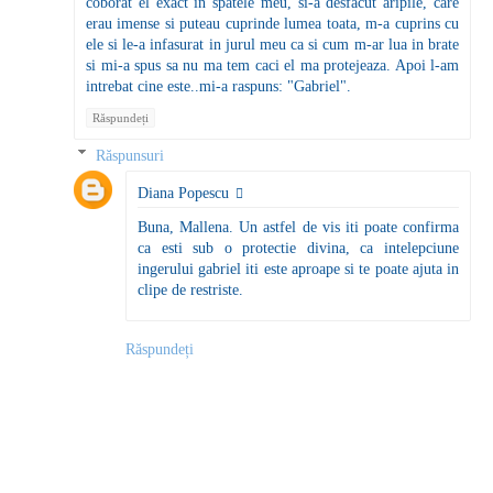
coborat el exact in spatele meu, si-a desfacut aripile, care
erau imense si puteau cuprinde lumea toata, m-a cuprins cu
ele si le-a infasurat in jurul meu ca si cum m-ar lua in brate
si mi-a spus sa nu ma tem caci el ma protejeaza. Apoi l-am
intrebat cine este..mi-a raspuns: "Gabriel".
Răspundeți
Răspunsuri
Diana Popescu
Buna, Mallena. Un astfel de vis iti poate confirma
ca esti sub o protectie divina, ca intelepciune
ingerului gabriel iti este aproape si te poate ajuta in
clipe de restriste.
Răspundeți