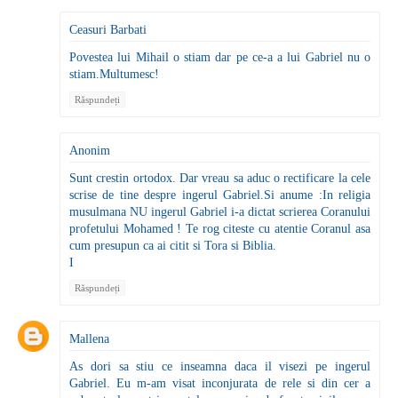
Ceasuri Barbati
Povestea lui Mihail o stiam dar pe ce-a a lui Gabriel nu o
stiam.Multumesc!
Răspundeți
Anonim
Sunt crestin ortodox. Dar vreau sa aduc o rectificare la cele
scrise de tine despre ingerul Gabriel.Si anume :In religia
musulmana NU ingerul Gabriel i-a dictat scrierea Coranului
profetului Mohamed ! Te rog citeste cu atentie Coranul asa
cum presupun ca ai citit si Tora si Biblia.
I
Răspundeți
Mallena
As dori sa stiu ce inseamna daca il visezi pe ingerul
Gabriel. Eu m-am visat inconjurata de rele si din cer a