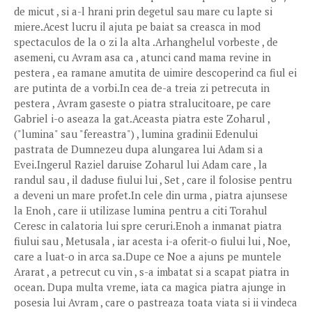
de micut , si a-l hrani prin degetul sau mare cu lapte si
miere.Acest lucru il ajuta pe baiat sa creasca in mod
spectaculos de la o zi la alta .Arhanghelul vorbeste , de
asemeni, cu Avram asa ca , atunci cand mama revine in
pestera , ea ramane amutita de uimire descoperind ca fiul ei
are putinta de a vorbi.In cea de-a treia zi petrecuta in
pestera , Avram gaseste o piatra stralucitoare, pe care
Gabriel i-o aseaza la gat.Aceasta piatra este Zoharul ,
("lumina" sau "fereastra") , lumina gradinii Edenului
pastrata de Dumnezeu dupa alungarea lui Adam si a
Evei.Ingerul Raziel daruise Zoharul lui Adam care , la
randul sau , il daduse fiului lui , Set , care il folosise pentru
a deveni un mare profet.In cele din urma , piatra ajunsese
la Enoh , care ii utilizase lumina pentru a citi Torahul
Ceresc in calatoria lui spre ceruri.Enoh a inmanat piatra
fiului sau , Metusala , iar acesta i-a oferit-o fiului lui , Noe,
care a luat-o in arca sa.Dupe ce Noe a ajuns pe muntele
Ararat , a petrecut cu vin , s-a imbatat si a scapat piatra in
ocean. Dupa multa vreme, iata ca magica piatra ajunge in
posesia lui Avram , care o pastreaza toata viata si ii vindeca