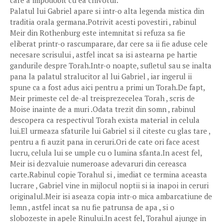
care a impodobit cu ea chivotul.
Palatul lui Gabriel apare si intr-o alta legenda mistica din
traditia orala germana.Potrivit acesti povestiri , rabinul
Meir din Rothenburg este intemnitat si refuza sa fie
eliberat printr-o rascumparare, dar cere sa ii fie aduse cele
necesare scrisului , astfel incat sa isi astearna pe hartie
gandurile despre Torah.Intr-o noapte, sufletul sau se inalta
pana la palatul stralucitor al lui Gabriel , iar ingerul ii
spune ca a fost adus aici pentru a primi un Torah.De fapt,
Meir primeste cel de-al treisprezecelea Torah , scris de
Moise inainte de a muri .Odata trezit din somn , rabinul
descopera ca respectivul Torah exista material in celula
lui.El urmeaza sfaturile lui Gabriel si il citeste cu glas tare ,
pentru a fi auzit pana in ceruri.Ori de cate ori face acest
lucru, celula lui se umple cu o lumina sfanta.In acest fel,
Meir isi dezvaluie numeroase adevaruri din cereasca
carte.Rabinul copie Torahul si , imediat ce termina aceasta
lucrare , Gabriel vine in mijlocul noptii si ia inapoi in ceruri
originalul.Meir isi aseaza copia intr-o mica ambarcatiune de
lemn , astfel incat sa nu fie patrunsa de apa , si o
slobozeste in apele Rinului.In acest fel, Torahul ajunge in