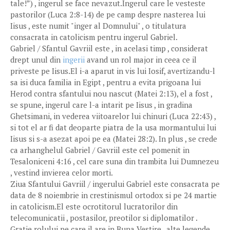
tale!”) , ingerul se face nevazut.Ingerul care le vesteste
pastorilor (Luca 2:8-14) de pe camp despre nasterea lui
Iisus , este numit "inger al Domnului" , o titulatura
consacrata in catolicism pentru ingerul Gabriel.
Gabriel / Sfantul Gavriil este , in acelasi timp , considerat
drept unul din
ingerii
avand un rol major in ceea ce il
priveste pe Iisus.El i-a aparut in vis lui Iosif, avertizandu-l
sa isi duca familia in Egipt , pentru a evita prigoana lui
Herod contra sfantului nou nascut (Matei 2:13), el a fost ,
se spune, ingerul care l-a intarit pe Iisus , in gradina
Ghetsimani, in vederea viitoarelor lui chinuri (Luca 22:43) ,
si tot el ar fi dat deoparte piatra de la usa mormantului lui
Iisus si s-a asezat apoi pe ea (Matei 28:2). In plus , se crede
ca arhanghelul Gabriel / Gavriil este cel pomenit in
Tesaloniceni 4:16 , cel care suna din trambita lui Dumnezeu
, vestind invierea celor morti.
Ziua Sfantului Gavriil / ingerului Gabriel este consacrata pe
data de 8 noiembrie in crestinismul ortodox si pe 24 martie
in catolicism.El este ocrotitorul lucratorilor din
telecomunicatii , postasilor, preotilor si diplomatilor .
Gratie rolului pe care il are in Buna Vestire , alte legende