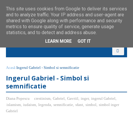
This site uses cookies from Google to deliver its services
and to analyze traffic. Your IP address and user-agent are
shared with Google along with performance and security
metrics to ensure quality of service, generate usage
statistics, and to detect and address abuse.
LEARN MORE
GOT IT
Acasă
Ingerul Gabriel - Simbol si semnificatie
Ingerul Gabriel - Simbol si
semnificatie
Diana Popescu
crestinism
,
Gabriel
,
Gavriil
,
inger
,
ingerul Gabriel
,
islamism
,
iudaism
,
legenda
,
semnificatie
,
sfant
,
simbol
,
simbol inger
Gabriel