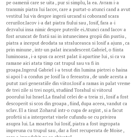
pe oamenii care se uita , pur si simplu, la ea. Avram i-a
transmis piatra lui Iacov, care a purtat-o atunci cand a avut
vestitul lui vis despre ingerii urcand si coborand scara
cerurilor.Iacov i-a dat piatra fiului sau , Iosif, fara a-i
dezvalui insa nimic despre puterile ei.Atunci cand Iacov a
fost aruncat de fratii sai in intunecimea gropii din pustiu ,
piatra a inceput deodata sa straluceasca si Iosif a ajuns , ca
prin minune , intr-un palat incandescent.Gabriel, o fiinta
luminoasa , i-a spus ca acest palat ii apartine lui , si ca va
ramane aici atata timp cat trupul sau va fi in
groapa.Ingerul Gabriel i-a tesut din lumina pietrei o haina
si apoi l-a condus pe Iosif la o fereastra , de unde acesta a
putut zari generatiile din viitor.Iosif a ramas in palat vreme
de trei zile si trei nopti, studiind Torahul si viitorul
poorului lui Israel.La finalul celei de-a treia zi , Iosif a fost
descoperit si scos din groapa , fiind, dupa aceea, vandut ca
sclav. El a tinut Zoharul intr-o cupa de argint , si a facut
profetii si a interpretat visele cufundu-se cu privirea
asupra lui. La moartea lui Iosif, piatra a fost ingropata
impreuna cu trupul sau , dar a fost recuperata de Moise ,