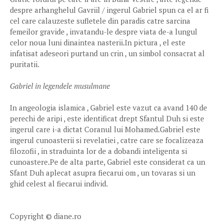
despre arhanghelul Gavriil / ingerul Gabriel spun ca el ar fi
cel care calauzeste sufletele din paradis catre sarcina
femeilor gravide , invatandu-le despre viata de-a lungul
celor noua luni dinaintea nasterii.In pictura , el este
infatisat adeseori purtand un crin , un simbol consacrat al
puritatii.
Gabriel in legendele musulmane
In angeologia islamica , Gabriel este vazut ca avand 140 de
perechi de aripi , este identificat drept Sfantul Duh si este
ingerul care i-a dictat Coranul lui Mohamed.Gabriel este
ingerul cunoasterii si revelatiei , catre care se focalizeaza
filozofii , in straduinta lor de a dobandi inteligenta si
cunoastere.Pe de alta parte, Gabriel este considerat ca un
Sfant Duh aplecat asupra fiecarui om , un tovaras si un
ghid celest al fiecarui individ.
Copyright © diane.ro