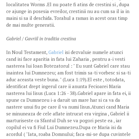
localitatea Worms .El nu poate fi atins de crestini si , dupa
ce ajunge in posesia evreilor, crestinii nu au cum sa il ia in
maini si sa il deschida. Torahul a ramas in acest oras timp
de mai multe generatii.
Gabriel / Gavriil in traditia crestina
In Noul Testament,
Gabriel
isi dezvaluie numele atunci
cand isi face aparitia in fata lui Zaharia , pentru a-i vesti
nasterea lui Ioan Botezatorul : " Eu sunt Gabriel care stau
inaintea lui Dumnezeu; am fost trimis sa-ti vorbesc si sa-ti
aduc aceasta veste buna. " (Luca 1:19).El este , totodata,
identificat drept ingerul care ii anunta Fecioarei Maria
nasterea lui Iisus (Luca 1:26 - 38).Gabriel apare in fata ei, ii
spune ca Dumnezeu i-a daruit un mare har si ca va da
nastere unui fiu pe care il va numi Iisus.Atunci cand Maria
se minuneaza de cele aflate intrucat era virgina , Gabriel ii
marturiseste ca Sfantul Duh se va pogori peste ea , iar
copilul ei va fi Fiul Lui Dumnezeu.Dupa ce Maria isi da
acordul ( "Iata, roaba Domnului; faca-mi-se dupa cuvintele