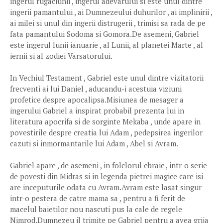
ingerul rugaciunii , ingerul adevarului si este unul dintre
ingerii pamantului , ai Dumnezeului duhurilor , ai implinirii ,
ai milei si unul din ingerii distrugerii , trimisi sa rada de pe
fata pamantului Sodoma si Gomora.De asemeni, Gabriel
este ingerul lunii ianuarie , al Lunii, al planetei Marte , al
iernii si al zodiei Varsatorului.
In Vechiul Testament , Gabriel este unul dintre vizitatorii
frecventi ai lui Daniel , aducandu-i acestuia viziuni
profetice despre apocalipsa.Misiunea de mesager a
ingerului Gabriel a inspirat probabil prezenta lui in
literatura apocrifa si de sorginte Mekaba , unde apare in
povestirile despre creatia lui Adam , pedepsirea ingerilor
cazuti si inmormantarile lui Adam , Abel si Avram.
Gabriel apare , de asemeni , in folclorul ebraic , intr-o serie
de povesti din Midras si in legenda pietrei magice care isi
are inceputurile odata cu Avram.Avram este lasat singur
intr-o pestera de catre mama sa , pentru a fi ferit de
macelul baietilor nou nascuti pus la cale de regele
Nimrod.Dumnezeu il trimite pe Gabriel pentru a avea grija