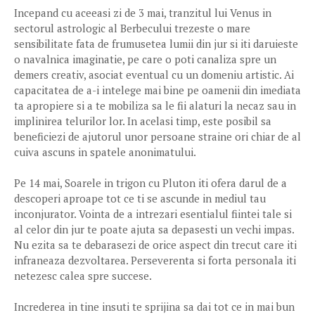
Incepand cu aceeasi zi de 3 mai, tranzitul lui Venus in
sectorul astrologic al Berbecului trezeste o mare
sensibilitate fata de frumusetea lumii din jur si iti daruieste
o navalnica imaginatie, pe care o poti canaliza spre un
demers creativ, asociat eventual cu un domeniu artistic. Ai
capacitatea de a-i intelege mai bine pe oamenii din imediata
ta apropiere si a te mobiliza sa le fii alaturi la necaz sau in
implinirea telurilor lor. In acelasi timp, este posibil sa
beneficiezi de ajutorul unor persoane straine ori chiar de al
cuiva ascuns in spatele anonimatului.
Pe 14 mai, Soarele in trigon cu Pluton iti ofera darul de a
descoperi aproape tot ce ti se ascunde in mediul tau
inconjurator. Vointa de a intrezari esentialul fiintei tale si
al celor din jur te poate ajuta sa depasesti un vechi impas.
Nu ezita sa te debarasezi de orice aspect din trecut care iti
infraneaza dezvoltarea. Perseverenta si forta personala iti
netezesc calea spre succese.
Increderea in tine insuti te sprijina sa dai tot ce in mai bun