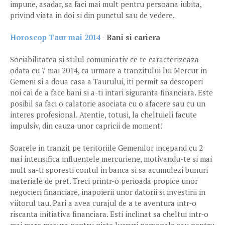
impune, asadar, sa faci mai mult pentru persoana iubita,
privind viata in doi si din punctul sau de vedere.
Horoscop Taur mai 2014
- Bani si cariera
Sociabilitatea si stilul comunicativ ce te caracterizeaza
odata cu 7 mai 2014, ca urmare a tranzitului lui Mercur in
Gemeni si a doua casa a Taurului, iti permit sa descoperi
noi cai de a face bani si a-ti intari siguranta financiara. Este
posibil sa faci o calatorie asociata cu o afacere sau cu un
interes profesional. Atentie, totusi, la cheltuieli facute
impulsiv, din cauza unor capricii de moment!
Soarele in tranzit pe teritoriile Gemenilor incepand cu 2
mai intensifica influentele mercuriene, motivandu-te si mai
mult sa-ti sporesti contul in banca si sa acumulezi bunuri
materiale de pret. Treci printr-o perioada propice unor
negocieri financiare, inapoierii unor datorii si investirii in
viitorul tau. Pari a avea curajul de a te aventura intr-o
riscanta initiativa financiara. Esti inclinat sa cheltui intr-o