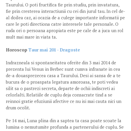
Taurului. O poti fructifica fie prin studiu, prin invatatura,
fie prin cresterea interactiunii cu cei din jurul tau. In cel de-
al doilea caz, ai ocazia de a culege importante informatii pe
care le poti directiona catre interesele tale personale. O
ruda ori o persoana apropiata este pe cale de a juca un rol
mult mai mare in viata ta.
Horoscop
Taur mai 201 - Dragoste
Indrazneala si spontaneitatea oferite din 3 mai 2014 de
prezenta lui Venus in Berbec sunt cumva infranate in cea
de-a douasprezecea casa a Taurului. Desi ai sansa de a te
bucura de o proaspata legatura amoroasa, te poti vedea
silit sa o pastrezi secreta, departe de ochii indiscreti ai
celorlalti. Relatiile de cuplu deja consacrate tind a se
reinnoi gratie efuziunii afective ce nu isi mai cauta nici un
drum ocolit.
Pe 14 mai, Luna plina din a saptea ta casa poate scoate la
lumina o nemutumite profunda a partenerului de cuplu. Se