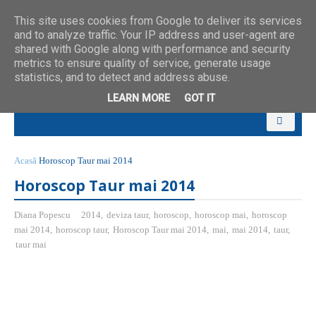
This site uses cookies from Google to deliver its services
and to analyze traffic. Your IP address and user-agent are
shared with Google along with performance and security
metrics to ensure quality of service, generate usage
statistics, and to detect and address abuse.
LEARN MORE
GOT IT
Acasă
Horoscop Taur mai 2014
Horoscop Taur mai 2014
Diana Popescu
2014
,
deviza taur
,
horoscop
,
horoscop mai
,
horoscop
mai 2014
,
horoscop taur
,
Horoscop Taur mai 2014
,
mai
,
mai 2014
,
taur
,
taur mai