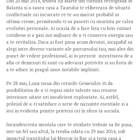
Din 20 mai 2014, iesirea lui Marte din turnura retrograda in
Balanta si a sasea casa a Taurului te elibereaza de situatii
conflictuale ori incurcate ce te-au marcat probabil in
ultima vreme, permitandu-ti sa pasesti cu usurinta pe calea
evolutiei personale. Ai ocazia de a face fata cu brio rutinei
cotidiene si a gasi noi mijloace de a-ti conserva energia sau
a te revitaliza. Daca ai fost pana acum derutat, incapabil sa
alegi intre diverse variante ale parcursului tau, mai ales din
punct de vedere profesional, ai in prezent inzestrarea de a
afla ce demesuri iti sunt cu adevarat potrivite si au forta de
a te aduce in pragul unor notabile impliniri.
Pe 28 mai, Luna noua din cerurile Gemenilor iti da
posibilitatea de a-ti regasi niste talente sau resurse
interioare uitate ori insuficient exploatate. Ai, astfel,
prilejul de a-ti satisface o serie de nazuinte esentiale si a
iesi in evidenta printre prieteni ori in sfera ta sociala.
Incandescenta mentala care te strabate trebuie sa fie pusa,
intr-un fel sau altul, la treaba odata cu 29 mai 2014, sub
impactul tranzitului lui Mercur in Rac si a treia casa a