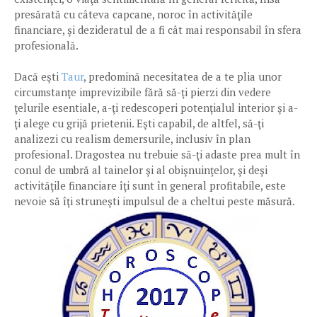
presărată cu câteva capcane, noroc în activităţile
financiare, şi dezideratul de a fi cât mai responsabil în sfera
profesională.
Dacă eşti
Taur
, predomină necesitatea de a te plia unor
circumstanţe imprevizibile fără să-ţi pierzi din vedere
ţelurile esentiale, a-ţi redescoperi potenţialul interior şi a-
ţi alege cu grijă prietenii. Eşti capabil, de altfel, să-ţi
analizezi cu realism demersurile, inclusiv în plan
profesional. Dragostea nu trebuie să-ţi adaste prea mult în
conul de umbră al tainelor şi al obişnuinţelor, şi deşi
activităţile financiare îţi sunt în general profitabile, este
nevoie să îţi struneşti impulsul de a cheltui peste măsură.