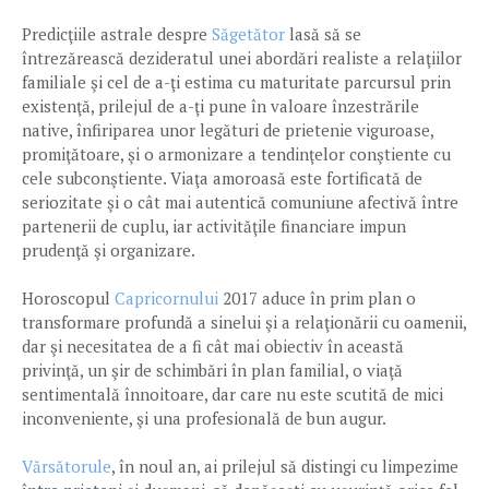
Predicţiile astrale despre
Săgetător
lasă să se
întrezărească dezideratul unei abordări realiste a relaţiilor
familiale şi cel de a-ţi estima cu maturitate parcursul prin
existenţă, prilejul de a-ţi pune în valoare înzestrările
native, înfiriparea unor legături de prietenie viguroase,
promiţătoare, şi o armonizare a tendinţelor conştiente cu
cele subconştiente. Viaţa amoroasă este fortificată de
seriozitate şi o cât mai autentică comuniune afectivă între
partenerii de cuplu, iar activităţile financiare impun
prudenţă şi organizare.
Horoscopul
Capricornului
2017 aduce în prim plan o
transformare profundă a sinelui şi a relaţionării cu oamenii,
dar şi necesitatea de a fi cât mai obiectiv în această
privinţă, un şir de schimbări în plan familial, o viaţă
sentimentală înnoitoare, dar care nu este scutită de mici
inconveniente, şi una profesională de bun augur.
Vărsătorule
, în noul an, ai prilejul să distingi cu limpezime