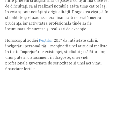
între prieteni şi duşmani, să depăşeşti cu uşurinţă orice fel
de dificultăţi, să ai realizări notabile atâta timp cât te laşi
în voia spontaneităţii şi originalităţii. Dragostea câştigă în
stabilitate şi efuziune, sfera financiară necesită mereu
prudenţă, iar activitatea profesională tinde să fie
încununată de succese şi realizări de excepţie.
Horoscopul zodiei
Peştilor
2017 dă întâietate călirii,
învigorării personalităţii, menţinerii unei atitudini realiste
în toate împrejurările existenţei, studiului şi călătoriilor,
unui puternic ataşament în dragoste, unei vieţi
profesionale guvernate de seriozitate şi unei activităţi
financiare fertile.