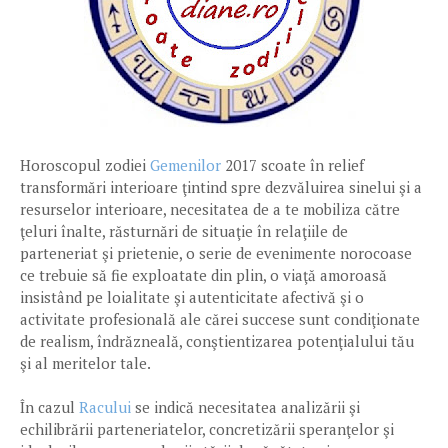
Horoscopul zodiei
Gemenilor
2017 scoate în relief
transformări interioare ţintind spre dezvăluirea sinelui şi a
resurselor interioare, necesitatea de a te mobiliza către
ţeluri înalte, răsturnări de situaţie în relaţiile de
parteneriat şi prietenie, o serie de evenimente norocoase
ce trebuie să fie exploatate din plin, o viaţă amoroasă
insistând pe loialitate şi autenticitate afectivă şi o
activitate profesională ale cărei succese sunt condiţionate
de realism, îndrăzneală, conştientizarea potenţialului tău
şi al meritelor tale.
În cazul
Racului
se indică necesitatea analizării şi
echilibrării parteneriatelor, concretizării speranţelor şi