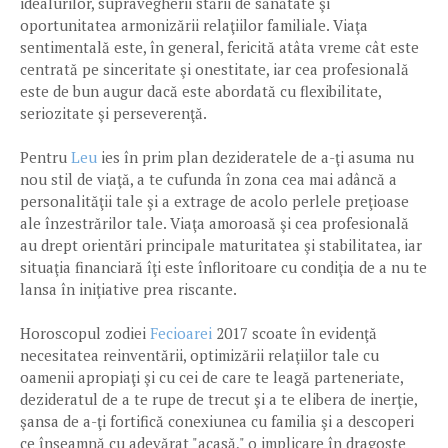
idealurilor, supravegherii stării de sănătate şi
oportunitatea armonizării relaţiilor familiale. Viaţa
sentimentală este, în general, fericită atâta vreme cât este
centrată pe sinceritate şi onestitate, iar cea profesională
este de bun augur dacă este abordată cu flexibilitate,
seriozitate şi perseverenţă.
Pentru
Leu
ies în prim plan dezideratele de a-ţi asuma nu
nou stil de viaţă, a te cufunda în zona cea mai adâncă a
personalităţii tale şi a extrage de acolo perlele preţioase
ale înzestrărilor tale. Viaţa amoroasă şi cea profesională
au drept orientări principale maturitatea şi stabilitatea, iar
situaţia financiară îţi este înfloritoare cu condiţia de a nu te
lansa în iniţiative prea riscante.
Horoscopul zodiei
Fecioarei
2017 scoate în evidenţă
necesitatea reinventării, optimizării relaţiilor tale cu
oamenii apropiaţi şi cu cei de care te leagă parteneriate,
dezideratul de a te rupe de trecut şi a te elibera de inerţie,
şansa de a-ţi fortifică conexiunea cu familia şi a descoperi
ce înseamnă cu adevărat "acasă," o implicare în dragoste