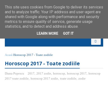
This site uses cookies from Google to deliver its services
and to analyze traffic. Your IP address and user-agent are
shared with Google along with performance and security
metrics to ensure quality of service, generate usage
statistics, and to detect and address abuse.
LEARN MORE
GOT IT
Acasă
Horoscop 2017 - Toate zodiile
Horoscop 2017 - Toate zodiile
Diana Popescu
2017
,
2017 zodie
,
horoscop
,
horoscop 2017
,
horoscop
2017 toate zodiile
,
horoscop 2017 zodie
,
toate zodiile
,
zodie