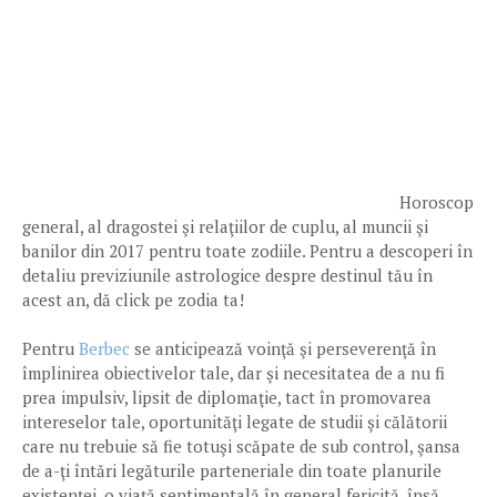
Horoscop
general, al dragostei şi relaţiilor de cuplu, al muncii şi
banilor din 2017 pentru toate zodiile. Pentru a descoperi în
detaliu previziunile astrologice despre destinul tău în
acest an, dă click pe zodia ta!
Pentru
Berbec
se anticipează voinţă şi perseverenţă în
împlinirea obiectivelor tale, dar şi necesitatea de a nu fi
prea impulsiv, lipsit de diplomaţie, tact în promovarea
intereselor tale, oportunităţi legate de studii şi călătorii
care nu trebuie să fie totuşi scăpate de sub control, şansa
de a-ţi întări legăturile parteneriale din toate planurile
existenţei, o viaţă sentimentală în general fericită, însă