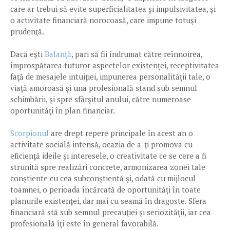
care ar trebui să evite superficialitatea şi impulsivitatea, şi
o activitate financiară norocoasă, care impune totuşi
prudenţă.
Dacă eşti
Balanţă
, pari să fii îndrumat către reînnoirea,
împrospătarea tuturor aspectelor existenţei, receptivitatea
faţă de mesajele intuiţiei, impunerea personalităţii tale, o
viaţă amoroasă şi una profesională stand sub semnul
schimbării, şi spre sfârşitul anului, către numeroase
oportunităţi în plan financiar.
Scorpionul
are drept repere principale în acest an o
activitate socială intensă, ocazia de a-ţi promova cu
eficienţă ideile şi interesele, o creativitate ce se cere a fi
strunită spre realizări concrete, armonizarea zonei tale
conştiente cu cea subconştientă şi, odată cu mijlocul
toamnei, o perioada încărcată de oportunităţi în toate
planurile existenţei, dar mai cu seamă în dragoste. Sfera
financiară stă sub semnul precauţiei şi seriozităţii, iar cea
profesională îţi este în general favorabilă.