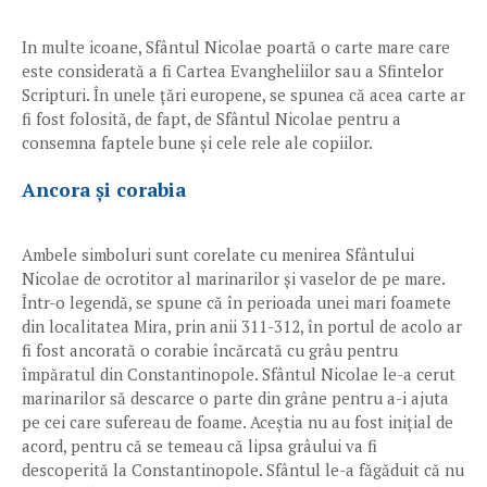
In multe icoane, Sfântul Nicolae poartă o carte mare care
este considerată a fi Cartea Evangheliilor sau a Sfintelor
Scripturi. În unele țări europene, se spunea că acea carte ar
fi fost folosită, de fapt, de Sfântul Nicolae pentru a
consemna faptele bune și cele rele ale copiilor.
Ancora și corabia
Ambele simboluri sunt corelate cu menirea Sfântului
Nicolae de ocrotitor al marinarilor și vaselor de pe mare.
Într-o legendă, se spune că în perioada unei mari foamete
din localitatea Mira, prin anii 311-312, în portul de acolo ar
fi fost ancorată o corabie încărcată cu grâu pentru
împăratul din Constantinopole. Sfântul Nicolae le-a cerut
marinarilor să descarce o parte din grâne pentru a-i ajuta
pe cei care sufereau de foame. Aceștia nu au fost inițial de
acord, pentru că se temeau că lipsa grâului va fi
descoperită la Constantinopole. Sfântul le-a făgăduit că nu