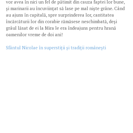
vor avea în nici un fel de pătimit din cauza faptei lor bune,
și marinarii au încuviințat să lase pe mal niște grâne. Când
au ajuns în capitală, spre surprinderea lor, cantitatea
încărcăturii lor din corabie rămăsese neschimbată, deși
grâul lăsat de ei la Mira le era îndeajuns pentru hrană
oamenilor vreme de doi ani!
Sfântul Nicolae în superstiții și tradiții românești