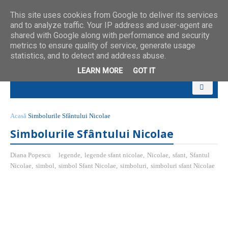
This site uses cookies from Google to deliver its services
and to analyze traffic. Your IP address and user-agent are
shared with Google along with performance and security
metrics to ensure quality of service, generate usage
statistics, and to detect and address abuse.
LEARN MORE
GOT IT
Acasă
Simbolurile Sfântului Nicolae
Simbolurile Sfântului Nicolae
Diana Popescu
legende
,
legende sfant nicolae
,
Nicolae
,
sfant
,
Sfantul
Nicolae
,
simbol
,
simbol Sfant Nicolae
,
simboluri
,
simboluri sfant Nicolae