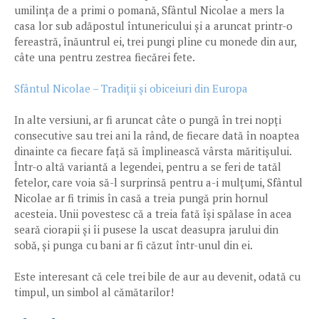
umilința de a primi o pomană, Sfântul Nicolae a mers la
casa lor sub adăpostul întunericului și a aruncat printr-o
fereastră, înăuntrul ei, trei pungi pline cu monede din aur,
câte una pentru zestrea fiecărei fete.
Sfântul Nicolae – Tradiții și obiceiuri din Europa
In alte versiuni, ar fi aruncat câte o pungă în trei nopți
consecutive sau trei ani la rând, de fiecare dată în noaptea
dinainte ca fiecare față să împlinească vârsta măritișului.
Într-o altă variantă a legendei, pentru a se feri de tatăl
fetelor, care voia să-l surprinsă pentru a-i mulțumi, Sfântul
Nicolae ar fi trimis în casă a treia pungă prin hornul
acesteia. Unii povestesc că a treia fată își spălase în acea
seară ciorapii și îi pusese la uscat deasupra jarului din
sobă, și punga cu bani ar fi căzut într-unul din ei.
Este interesant că cele trei bile de aur au devenit, odată cu
timpul, un simbol al cămătarilor!