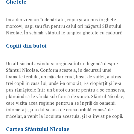
Ghetele
Inca din vremuri îndepărtate, copiii și-au pus în ghete
morcovi, napi sau fân pentru calul ori măgarul Sfântului
Nicolae. În schimb, sfântul le umplea ghetele cu cadouri!
Copiii din butoi
Un alt simbol avându-și originea într-o legendă despre
Sfântul Nicolae. Conform acesteia, în decursul unei
foamete teribile, un măcelar crud, lipsit de suflet, a atras
trei copii în casa lui, unde i-a omorât, i-a ciopârțit și le-a
pus rămășițele într-un butoi cu sare pentru a se conserva,
plănuind să le vândă sub formă de șuncă. Sfântul Nicolae,
care vizita acea regiune pentru a se îngriji de oamenii
înfometați, și-a dat seama de crima oribilă comisă de
măcelar, a venit la locuința acestuia, și i-a înviat pe copii.
Cartea Sfântului Nicolae