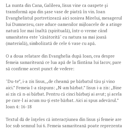
La nunta din Cana, Galileea, Iisus vine ca oaspete și
transformă apa din șase vase de piatră în vin. Ioan
Evanghelistul portretizează aici sosirea Mirelui, mesagerul
lui Dumnezeu, care aduce oamenilor mijloacele de a atinge
natură lor mai înaltă (spirituală), într-o vreme când
umanitatea este "căsătorită" cu natura sa mai joasă
(materială), simbolizată de cele 6 vase cu apă.
O a doua relatare din Evanghelia după Ioan, cea despre
femeia samariteană ce lua apă de la fântâna lui Iacov, pare
să confirme acest punct de vedere:
"Du-te”, i-a zis Iisus, „de cheamă pe bărbatul tău şi vino
aici.” Femeia I-a răspuns: „N-am bărbat.” Iisus i-a zis: „Bine
ai zis că n-ai bărbat. Pentru că cinci bărbaţi ai avut; şi acela
pe care-l ai acum nu-ţi este bărbat. Aici ai spus adevărul.”
Ioan 4: 16-18
Textul dă de înțeles că interacțiunea din Iisus și femeie are
loc sub semnul lui 6. Femeia samariteană poate reprezenta