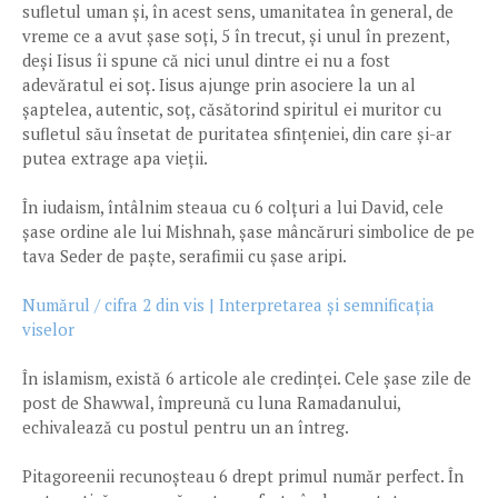
sufletul uman și, în acest sens, umanitatea în general, de
vreme ce a avut șase soți, 5 în trecut, și unul în prezent,
deși Iisus îi spune că nici unul dintre ei nu a fost
adevăratul ei soț. Iisus ajunge prin asociere la un al
șaptelea, autentic, soț, căsătorind spiritul ei muritor cu
sufletul său însetat de puritatea sfințeniei, din care și-ar
putea extrage apa vieții.
În iudaism, întâlnim steaua cu 6 colțuri a lui David, cele
șase ordine ale lui Mishnah, șase mâncăruri simbolice de pe
tava Seder de paște, serafimii cu șase aripi.
Numărul / cifra 2 din vis | Interpretarea și semnificația
viselor
În islamism, există 6 articole ale credinței. Cele șase zile de
post de Shawwal, împreună cu luna Ramadanului,
echivalează cu postul pentru un an întreg.
Pitagoreenii recunoșteau 6 drept primul număr perfect. În