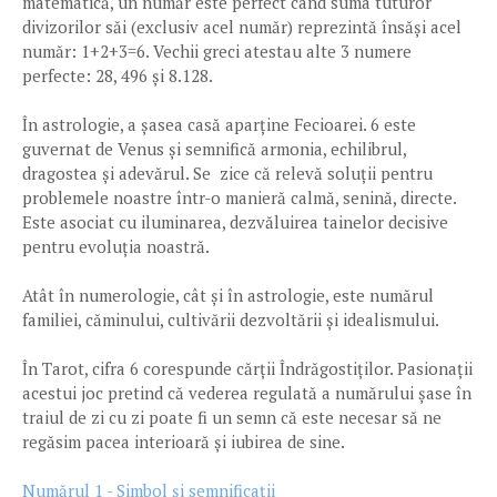
matematică, un număr este perfect când suma tuturor
divizorilor săi (exclusiv acel număr) reprezintă însăși acel
număr: 1+2+3=6. Vechii greci atestau alte 3 numere
perfecte: 28, 496 și 8.128.
În astrologie, a șasea casă aparține Fecioarei. 6 este
guvernat de Venus și semnifică armonia, echilibrul,
dragostea și adevărul. Se zice că relevă soluții pentru
problemele noastre într-o manieră calmă, senină, directe.
Este asociat cu iluminarea, dezvăluirea tainelor decisive
pentru evoluția noastră.
Atât în numerologie, cât și în astrologie, este numărul
familiei, căminului, cultivării dezvoltării și idealismului.
În Tarot, cifra 6 corespunde cărții Îndrăgostiților. Pasionații
acestui joc pretind că vederea regulată a numărului șase în
traiul de zi cu zi poate fi un semn că este necesar să ne
regăsim pacea interioară și iubirea de sine.
Numărul 1 - Simbol și semnificații