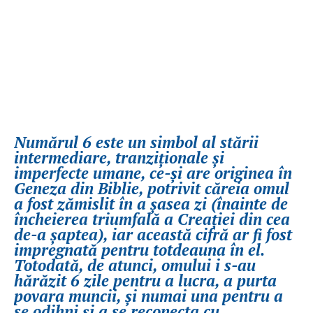
Numărul 6 este un simbol al stării
intermediare, tranziționale și
imperfecte umane, ce-și are originea în
Geneza din Biblie, potrivit căreia omul
a fost zămislit în a șasea zi (înainte de
încheierea triumfală a Creației din cea
de-a șaptea), iar această cifră ar fi fost
impregnată pentru totdeauna în el.
Totodată, de atunci, omului i s-au
hărăzit 6 zile pentru a lucra, a purta
povara muncii, și numai una pentru a
se odihni și a se reconecta cu