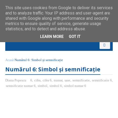
This site uses cookies from Google to deliver its services
and to analyze traffic. Your IP address and user-agent are
shared with Google along with performance and security
metrics to ensure quality of service, generate usage
statistics, and to detect and address abuse.
LEARN MORE
GOT IT
Acasă
Numărul 6: Simbol și semnificație
Numărul 6: Simbol și semnificație
Diana Popescu
6
,
cifra
,
cifra 6
,
numar
,
sase
,
semnificatie
,
semnificatie 6
,
semnificatie numar 6
,
simbol
,
simbol 6
,
simbol numar 6