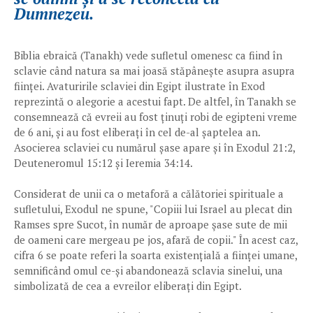
Dumnezeu.
Biblia ebraică (Tanakh) vede sufletul omenesc ca fiind în
sclavie când natura sa mai joasă stăpânește asupra asupra
ființei. Avaturirile sclaviei din Egipt ilustrate în Exod
reprezintă o alegorie a acestui fapt. De altfel, în Tanakh se
consemnează că evreii au fost ținuți robi de egipteni vreme
de 6 ani, și au fost eliberați în cel de-al șaptelea an.
Asocierea sclaviei cu numărul șase apare și în Exodul 21:2,
Deuteneromul 15:12 și Ieremia 34:14.
Considerat de unii ca o metaforă a călătoriei spirituale a
sufletului, Exodul ne spune, "Copiii lui Israel au plecat din
Ramses spre Sucot, în număr de aproape şase sute de mii
de oameni care mergeau pe jos, afară de copii." În acest caz,
cifra 6 se poate referi la soarta existențială a ființei umane,
semnificând omul ce-și abandonează sclavia sinelui, una
simbolizată de cea a evreilor eliberați din Egipt.