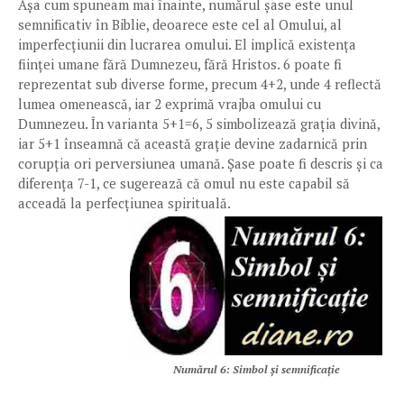
Așa cum spuneam mai înainte, numărul șase este unul
semnificativ în Biblie, deoarece este cel al Omului, al
imperfecțiunii din lucrarea omului. El implică existența
ființei umane fără Dumnezeu, fără Hristos. 6 poate fi
reprezentat sub diverse forme, precum 4+2, unde 4 reflectă
lumea omenească, iar 2 exprimă vrajba omului cu
Dumnezeu. În varianta 5+1=6, 5 simbolizează grația divină,
iar 5+1 înseamnă că această grație devine zadarnică prin
corupția ori perversiunea umană. Șase poate fi descris și ca
diferența 7-1, ce sugerează că omul nu este capabil să
acceadă la perfecțiunea spirituală.
Numărul 6: Simbol și semnificație