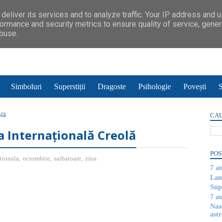
deliver its services and to analyze traffic. Your IP address and 
ormance and security metrics to ensure quality of service, gene
abuse.
Simboluri
Superstiții
Dragoste
Psihologie
Povești
S
olă
CAU
a Internațională Creolă
POS
tionala
,
octombrie
,
sarbatoare
,
ziua
7 a
Lam
Supe
7 a
Nas
astr