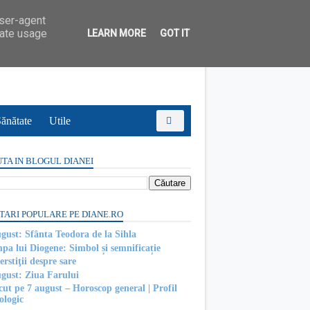
user-agent
rate usage
LEARN MORE
GOT IT
ănătate
Utile
TA IN BLOGUL DIANEI
TARI POPULARE PE DIANE.RO
ugust: Sfânta Teodora de la Sihla
pa lui Diogene: Simbol și semnificație
rstiţii despre sare
ugust: Ziua Farului
cut pe 7 august – Horoscop general | Profil
ologic