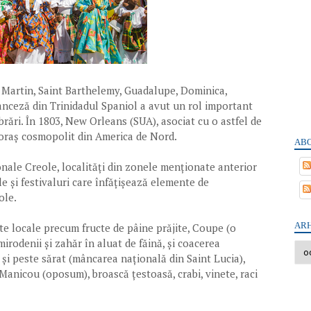
t Martin, Saint Barthelemy, Guadalupe, Dominica,
anceză din Trinidadul Spaniol a avut un rol important
brări. În 1803, New Orleans (SUA), asociat cu o astfel de
 oraș cosmopolit din America de Nord.
ABO
nale Creole, localități din zonele menționate anterior
 și festivaluri care înfățișează elemente de
ole.
ARH
nte locale precum fructe de pâine prăjite, Coupe (o
irodenii și zahăr în aluat de făină, și coacerea
 și peste sărat (mâncarea națională din Saint Lucia),
, Manicou (oposum), broască țestoasă, crabi, vinete, raci