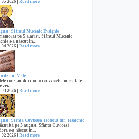
 05 2026 |
Read more
ugust: Sfântul Mucenic Evsignie
emorat pe 5 august, Sfântul Mucenic
gnie s-a născut în...
 04 2026 |
Read more
urile din Vede
ele constau din imnuri și versete îndreptate
e zei...
 03 2026 |
Read more
ugust: Sfânta Cuvioasă Teodora din Tesalonic
znuită pe 3 august, Sfânta Cuvioasă
ora s-a născut în...
 02 2026 |
Read more