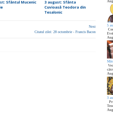
Aug
st: Sfântul Mucenic
3 august: Sfânta
ie
Cuvioasă Teodora din
Tesalonic
5 a
Next
Com
Citatul zilei: 28 octombrie - Francis Bacon
Evsi
Aug
Mit
Ved
cătr
Aug
3 a
Pră
Teod
Aug