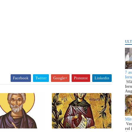
ULT
7 a
Ier
Facebook
Twitter
Google+
Pinterest
Linkedin
Sfâ
Ieru
Aug
Mitu
Venu
rol 