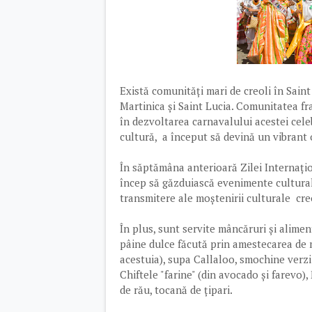
Există comunități mari de creoli în Sain
Martinica și Saint Lucia. Comunitatea fr
în dezvoltarea carnavalului acestei cele
cultură, a început să devină un vibrant
În săptămâna anterioară Zilei Internațio
încep să găzduiască evenimente culturale
transmitere ale moștenirii culturale cre
În plus, sunt servite mâncăruri și alime
pâine dulce făcută prin amestecarea de m
acestuia), supa Callaloo, smochine verzi
Chiftele "farine" (din avocado și farevo)
de rău, tocană de țipari.