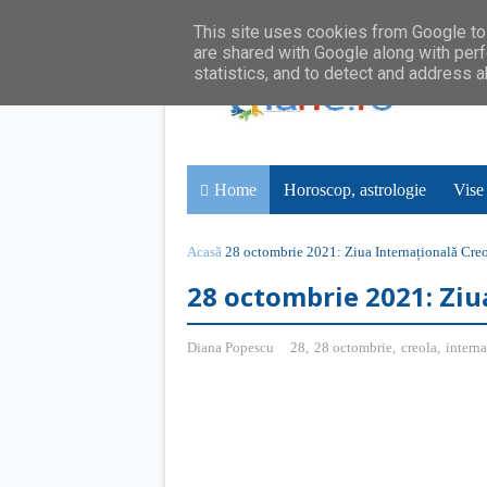
This site uses cookies from Google to 
are shared with Google along with perf
statistics, and to detect and address 
Home
Horoscop, astrologie
Vise
Acasă
28 octombrie 2021: Ziua Internațională Cre
28 octombrie 2021: Ziu
Diana Popescu
28
,
28 octombrie
,
creola
,
interna