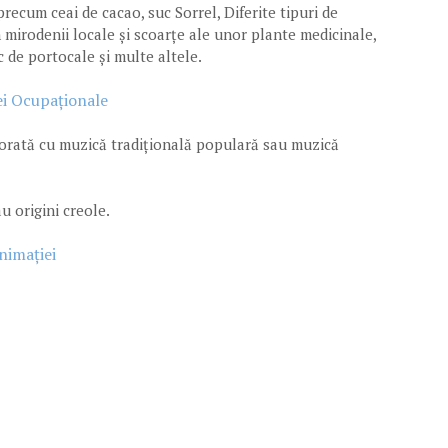
precum ceai de cacao, suc Sorrel, Diferite tipuri de
 mirodenii locale și scoarțe ale unor plante medicinale,
c de portocale și multe altele.
ei Ocupaționale
rată cu muzică tradițională populară sau muzică
au origini creole.
nimației