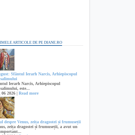
IMELE ARTICOLE DE PE DIANE.RO
ugust: Sfântul Ierarh Narcis, Arhiepiscopul
usalimului
ntul Ierarh Narcis, Arhiepiscopul
salimului, este...
 06 2026 |
Read more
l despre Venus, zeița dragostei și frumuseții
s, zeița dragostei și frumuseții, a avut un
important...