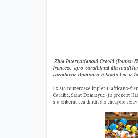
Ziua Internațională Creolă (Jounen K
francezo-afro-caraibiană din toată lu
caraibiene Dominica și Santa Lucia, î
Există numeroase impletiri africano-fran
Caraibe, Saint-Domingue (în prezent Hait
s-a eliberat cea dintâi din cătușele scla