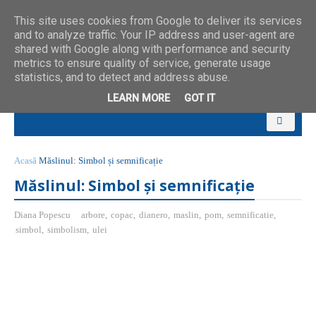
This site uses cookies from Google to deliver its services
and to analyze traffic. Your IP address and user-agent are
shared with Google along with performance and security
metrics to ensure quality of service, generate usage
statistics, and to detect and address abuse.
LEARN MORE
GOT IT
Acasă
Măslinul: Simbol și semnificație
Măslinul: Simbol și semnificație
Diana Popescu
arbore
,
copac
,
dianero
,
maslin
,
pom
,
semnificatie
,
simbol
,
simbolism
,
ulei