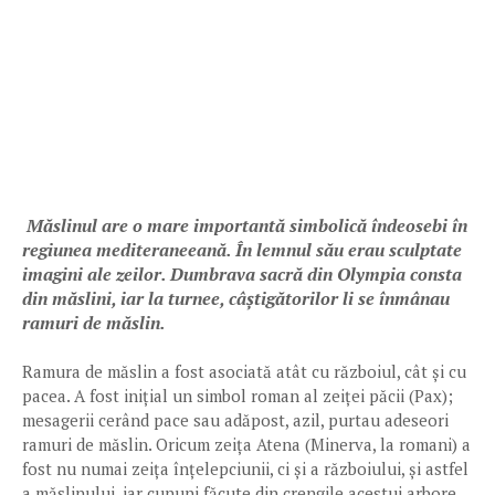
Măslinul are o mare importantă simbolică îndeosebi în
regiunea mediteraneeană. În lemnul său erau sculptate
imagini ale zeilor. Dumbrava sacră din Olympia consta
din măslini, iar la turnee, câștigătorilor li se înmânau
ramuri de măslin.
Ramura de măslin a fost asociată atât cu războiul, cât și cu
pacea. A fost inițial un simbol roman al zeiței păcii (Pax);
mesagerii cerând pace sau adăpost, azil, purtau adeseori
ramuri de măslin. Oricum zeița Atena (Minerva, la romani) a
fost nu numai zeița înțelepciunii, ci și a războiului, și astfel
a măslinului, iar cununi făcute din crengile acestui arbore,