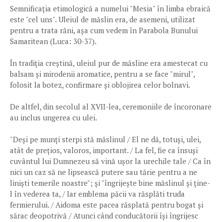
Semnificația etimologică a numelui "Mesia" în limba ebraică
este "cel uns". Uleiul de măslin era, de asemeni, utilizat
pentru a trata răni, așa cum vedem în Parabola Bunului
Samaritean (Luca: 30-37).
În tradiția creștină, uleiul pur de măsline era amestecat cu
balsam și mirodenii aromatice, pentru a se face "mirul",
folosit la botez, confirmare și oblojirea celor bolnavi.
De altfel, din secolul al XVII-lea, ceremoniile de încoronare
au inclus ungerea cu ulei.
"Deși pe munți sterpi stă măslinul / El ne dă, totuși, ulei,
atât de prețios, valoros, important. / La fel, fie ca însuși
cuvântul lui Dumnezeu să vină ușor la urechile tale / Ca în
nici un caz să ne lipsească putere sau tărie pentru a ne
liniști temerile noastre"; și "îngrijește bine măslinul și ține-
l în vederea ta, / Iar emblema păcii va răsplăti truda
fermierului. / Aidoma este pacea răsplată pentru bogat și
sărac deopotrivă / Atunci când conducătorii își îngrijesc