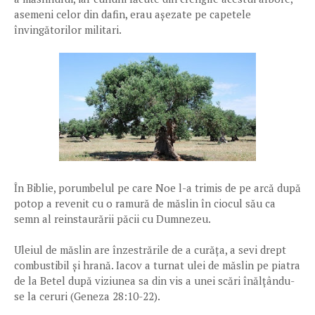
asemeni celor din dafin, erau așezate pe capetele
învingătorilor militari.
În Biblie, porumbelul pe care Noe l-a trimis de pe arcă după
potop a revenit cu o ramură de măslin în ciocul său ca
semn al reinstaurării păcii cu Dumnezeu.
Uleiul de măslin are înzestrările de a curăța, a sevi drept
combustibil și hrană. Iacov a turnat ulei de măslin pe piatra
de la Betel după viziunea sa din vis a unei scări înălțându-
se la ceruri (Geneza 28:10-22).