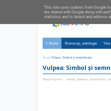
This site uses cookies from Google to 
are shared with Google along with perf
statistics, and to detect and address 
Home
Horoscop, astrologie
Vise
Acasă
Vulpea: Simbol și semnificație
Vulpea: Simbol și semni
Diana Popescu
animal
,
dianero
,
semnificatie
,
si