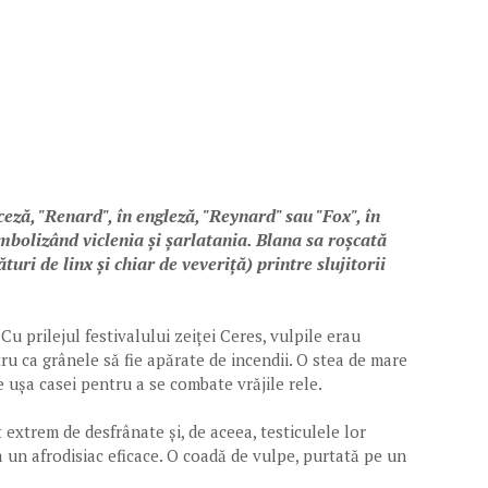
eză, "Renard", în engleză, "Reynard" sau "Fox", în
bolizând viclenia și șarlatania. Blana sa roșcată
turi de linx și chiar de veveriță) printre slujitorii
u prilejul festivalului zeiței Ceres, vulpile erau
u ca grânele să fie apărate de incendii. O stea de mare
 ușa casei pentru a se combate vrăjile rele.
 extrem de desfrânate și, de aceea, testiculele lor
a un afrodisiac eficace. O coadă de vulpe, purtată pe un
.