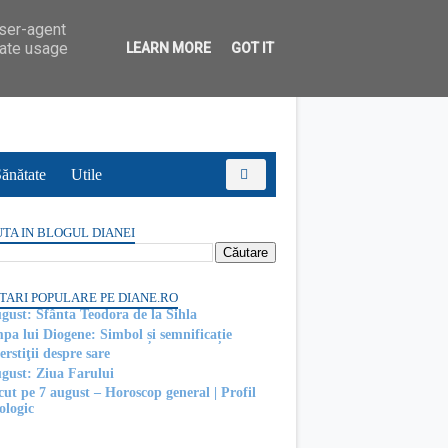
user-agent
rate usage
LEARN MORE
GOT IT
ănătate
Utile
TA IN BLOGUL DIANEI
TARI POPULARE PE DIANE.RO
ugust: Sfânta Teodora de la Sihla
pa lui Diogene: Simbol și semnificație
rstiţii despre sare
ugust: Ziua Farului
cut pe 7 august – Horoscop general | Profil
ologic