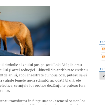
ABO
l simbolic al zeului pus pe șotii Loki. Vulpile erau
ARH
ului și artei seducției. Chinezii din antichitate credeau
00 de ani și, apoi, înzestrate cu nouă cozi, puteau să-și
și vulpile femele nu-și schimbă niciodată blană, ele
elective, cerințele lor erotice dezlănțuite puteau fura
ța lor.
 puteau transforma în ființe umane (asemeni oamenilor