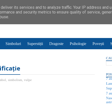
deliver its services and to analyze traffic. Your IP address and 
ormance and security metrics to ensure quality of service, gene
abuse.
Simboluri
Superstiții
Dragoste
Psihologie
Povești
S
CAU
ficație
POS
7 a
mbol
,
simbolism
,
vulpe
Lam
Supe
7 a
Nas
astr