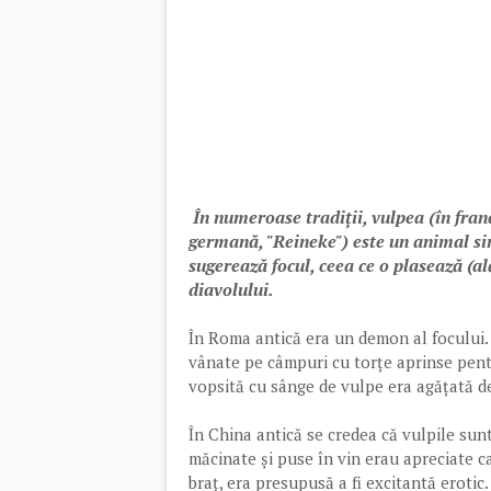
În numeroase tradiții, vulpea (în franc
germană, "Reineke") este un animal sim
sugerează focul, ceea ce o plasează (ală
diavolului.
În Roma antică era un demon al focului. C
vânate pe câmpuri cu torțe aprinse pentr
vopsită cu sânge de vulpe era agățată de
În China antică se credea că vulpile sunt
măcinate și puse în vin erau apreciate c
braț, era presupusă a fi excitantă erotic