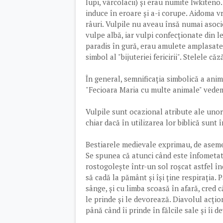
lupi, vârcolacii) și erau numite Iwkiteno
induce în eroare și a-i corupe. Aidoma vr
râuri. Vulpile nu aveau însă numai asocie
vulpe albă, iar vulpi confecționate din l
paradis în gură, erau amulete amplasate l
simbol al "bijuteriei fericirii". Stelele 
În general, semnificația simbolică a ani
"Fecioara Maria cu multe animale" vedem
Vulpile sunt ocazional atribute ale unor
chiar dacă în utilizarea lor biblică sunt î
Bestiarele medievale exprimau, de asemen
Se spunea că atunci când este înfometată
rostogolește într-un sol roșcat astfel înc
să cadă la pământ și își ține respirația.
sânge, și cu limba scoasă în afară, cred 
le prinde și le devorează. Diavolul acțion
până când îi prinde în fălcile sale și îi 