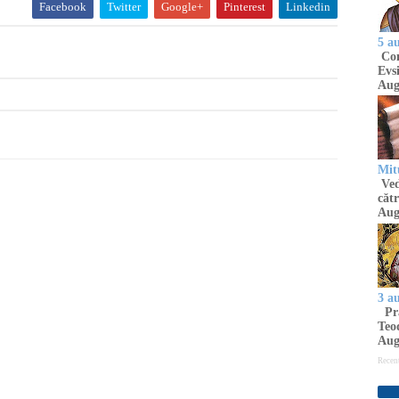
Facebook
Twitter
Google+
Pinterest
Linkedin
5 a
Com
Evsi
Aug
Mit
Ved
cătr
Aug
3 a
Pră
Teod
Aug
Recen