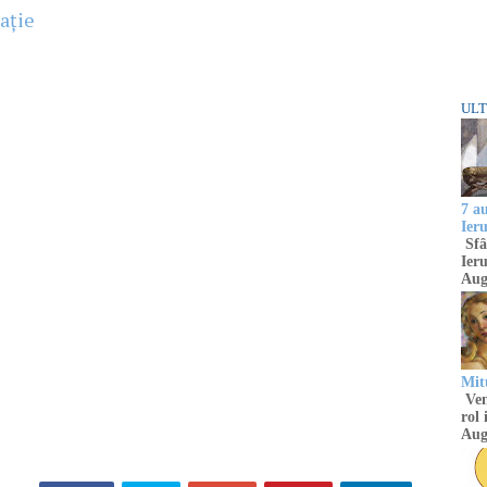
ație
ULT
7 a
Ier
Sfâ
Ieru
Aug
Mitu
Venu
rol 
Aug