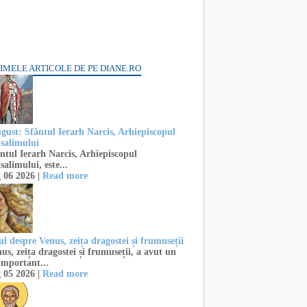
IMELE ARTICOLE DE PE DIANE.RO
ugust: Sfântul Ierarh Narcis, Arhiepiscopul
usalimului
ntul Ierarh Narcis, Arhiepiscopul
salimului, este...
 06 2026 |
Read more
l despre Venus, zeița dragostei și frumuseții
s, zeița dragostei și frumuseții, a avut un
important...
 05 2026 |
Read more