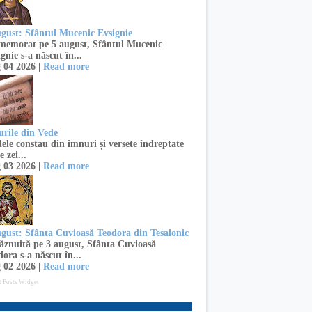
ugust: Sfântul Mucenic Evsignie
emorat pe 5 august, Sfântul Mucenic
gnie s-a născut în...
 04 2026 |
Read more
urile din Vede
ele constau din imnuri și versete îndreptate
e zei...
 03 2026 |
Read more
ugust: Sfânta Cuvioasă Teodora din Tesalonic
znuită pe 3 august, Sfânta Cuvioasă
ora s-a născut în...
 02 2026 |
Read more
t Posts Widget