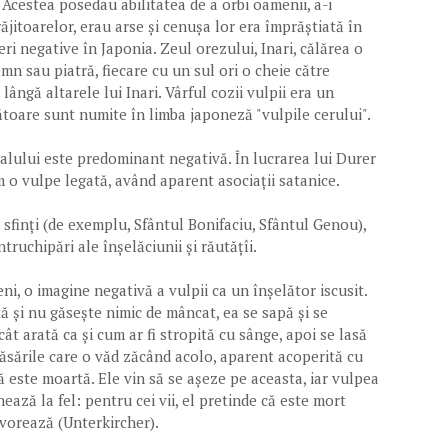
. Acestea posedau abilitatea de a orbi oamenii, a-i
ăjitoarelor, erau arse și cenușa lor era împrăștiată în
ri negative în Japonia. Zeul orezului, Inari, călărea o
emn sau piatră, fiecare cu un sul ori o cheie către
ângă altarele lui Inari. Vârful cozii vulpii era un
căzătoare sunt numite în limba japoneză "vulpile cerului".
malului este predominant negativă. În lucrarea lui Durer
 o vulpe legată, având aparent asociații satanice.
 sfinți (de exemplu, Sfântul Bonifaciu, Sfântul Genou),
ntruchipări ale înșelăciunii și răutățîi.
i, o imagine negativă a vulpii ca un înșelător iscusit.
 și nu găsește nimic de mâncat, ea se sapă și se
ât arată ca și cum ar fi stropită cu sânge, apoi se lasă
 Păsările care o văd zăcând acolo, aparent acoperită cu
că este moartă. Ele vin să se așeze pe aceasta, iar vulpea
ează la fel: pentru cei vii, el pretinde că este mort
devorează (Unterkircher).