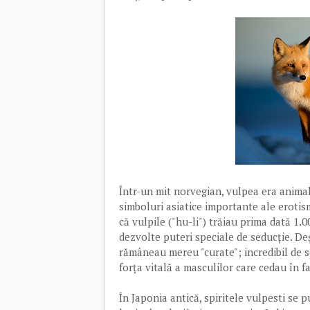
Într-un mit norvegian, vulpea era animalu
simboluri asiatice importante ale erotism
că vulpile ("hu-li") trăiau prima dată 1.0
dezvolte puteri speciale de seducție. De
rămâneau mereu "curate"; incredibil de s
forța vitală a masculilor care cedau în fa
În Japonia antică, spiritele vulpesti se