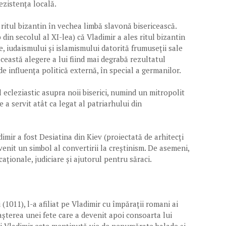
ezistența locală.
ritul bizantin în vechea limbă slavonă bisericească.
din secolul al XI-lea) că Vladimir a ales ritul bizantin
ne, iudaismului și islamismului datorită frumuseții sale
eastă alegere a lui fiind mai degrabă rezultatul
e influența politică externă, în special a germanilor.
 ecleziastic asupra noii biserici, numind un mitropolit
 a servit atât ca legat al patriarhului din
dimir a fost Desiatina din Kiev (proiectată de arhitecți
evenit un simbol al convertirii la creștinism. De asemeni,
caționale, judiciare și ajutorul pentru săraci.
(1011), l-a afiliat pe Vladimir cu împărații romani ai
așterea unei fete care a devenit apoi consoarta lui