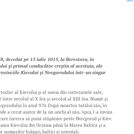
astr
, decedat pe 15 iulie 1015, la Berestova, în
ului și primul conducător creștin al acestuia, ale
rovinciile Kievului și Novgorodului într-un singur
atoslav al Kievului și al uneia din curtezanele sale,
între secolul al X-lea și secolul al XIII-lea. Numit și
ovgorodului în anul 970. După moartea tatălui său, în
unde a cerut ajutor de la un unchi al său. Apoi, l-a învins
, care încerca să pună stăpânire peste Novgorod și Kiev.
iunea Kievului din Ucraina până la Marea Baltică și a
r nomazilor bulgari, baltici și orientali.