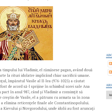
ABO
ea timpului lui Vladimir, el rămăsese pagan, având două
rte la rituri idolatre implicând chiar sacrificii umane.
țul, împăratul Vasile al II-lea (976-1025) a căutat
ARH
a fost de acord să-l sprijine în schimbul sorei sale Ana
un pact în anul 987, când și Vladimir a consimțit să
e creștin de Vasile, el a pătruns cu armata sa în zona
a elimina reticențele finale ale Constantinopolului.
 a Kievului și Novgorodului, unde idolii au fost aruncați