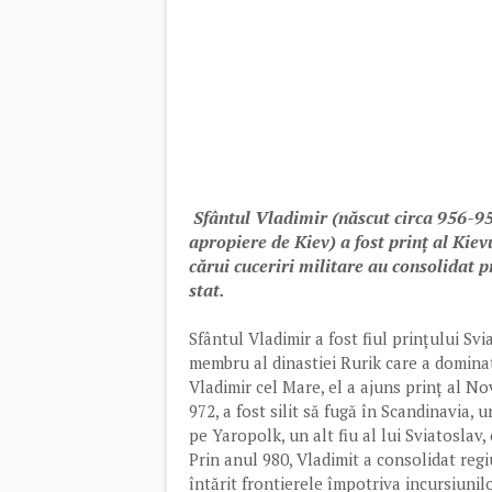
Sfântul Vladimir (născut circa 956-958
apropiere de Kiev) a fost prinț al Kiev
cărui cuceriri militare au consolidat p
stat.
Sfântul Vladimir a fost fiul prințului Svi
membru al dinastiei Rurik care a dominat 
Vladimir cel Mare, el a ajuns prinț al N
972, a fost silit să fugă în Scandinavia, 
pe Yaropolk, un alt fiu al lui Sviatoslav
Prin anul 980, Vladimit a consolidat reg
întărit frontierele împotriva incursiunilo