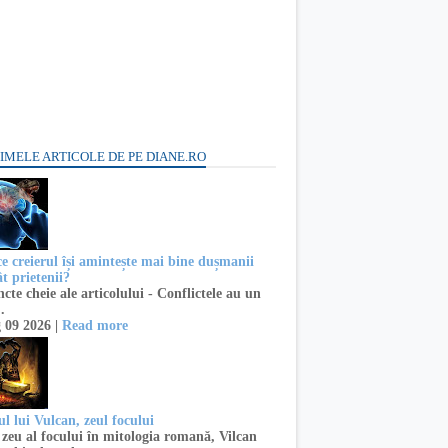
IMELE ARTICOLE DE PE DIANE.RO
ce creierul își amintește mai bine dușmanii
t prietenii?
te cheie ale articolului - Conflictele au un
..
 09 2026 |
Read more
l lui Vulcan, zeul focului
zeu al focului în mitologia romană, Vilcan