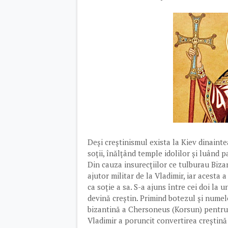
Deși creștinismul exista la Kiev dinaint
soții, înălțând temple idolilor și luând pa
Din cauza insurecțiilor ce tulburau Bizan
ajutor militar de la Vladimir, iar acesta 
ca soție a sa. S-a ajuns între cei doi la 
devină creștin. Primind botezul și numel
bizantină a Chersoneus (Korsun) pentru 
Vladimir a poruncit convertirea creștină