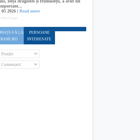
s, zeița dragostei și frumuseții, a avut un
important...
 05 2026 |
Read more
t Posts Widget
NAȚI-VĂ LA
PERSOANE
DIANE.RO
INTERESATE
Postări
Comentarii