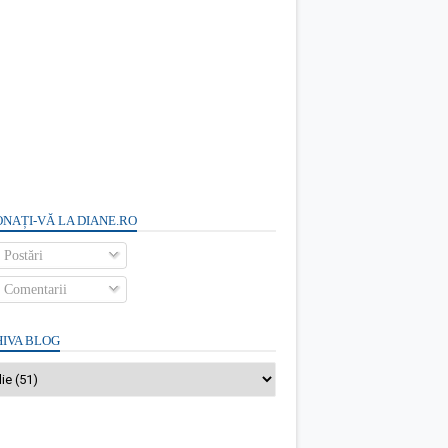
NAȚI-VĂ LA DIANE.RO
Postări
Comentarii
IVA BLOG