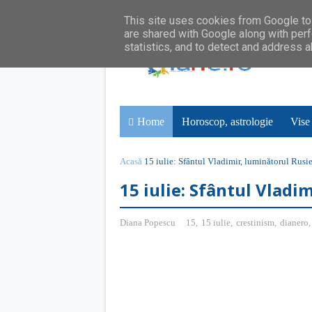
This site uses cookies from Google to 
are shared with Google along with perf
statistics, and to detect and address 
Home
Horoscop, astrologie
Vise
Acasă
15 iulie: Sfântul Vladimir, luminătorul Rusie
15 iulie: Sfântul Vladi
Diana Popescu
15
,
15 iulie
,
crestinism
,
dianero