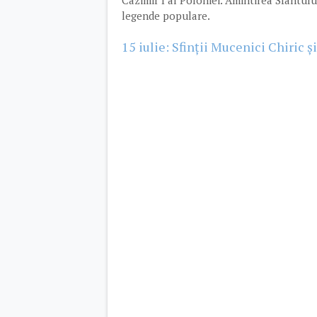
Cazimir I al Poloniei. Amintirea Sfântul
legende populare.
15 iulie: Sfinții Mucenici Chiric și