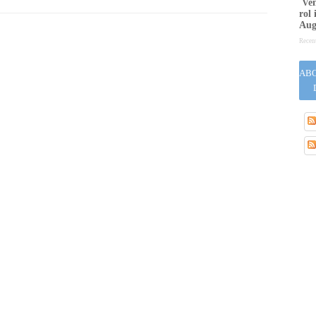
Venu
rol 
Aug
Recen
ABO