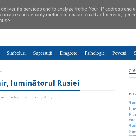
deliver its services and to analyze traffic. Your IP address and 
ormance and security metrics to ensure quality of service, gene
abuse.
Simboluri
Superstiții
Dragoste
Psihologie
Povești
S
i
CAU
mir, luminătorul Rusiei
POS
,
iulie
,
religie
,
sarbatoare
,
sfant
,
ziua
9 a
Lite
Piat
vin
9 a
Nas