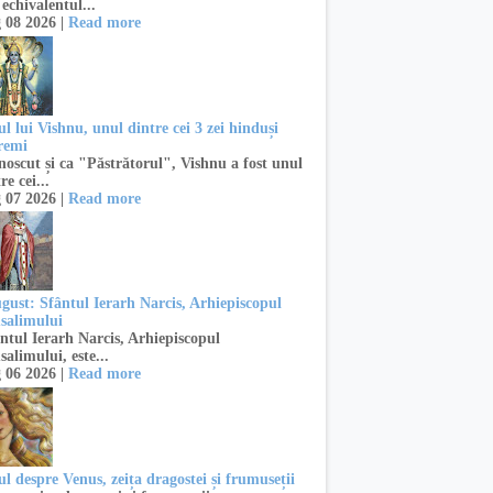
 echivalentul...
 08 2026 |
Read more
l lui Vishnu, unul dintre cei 3 zei hinduși
remi
oscut și ca "Păstrătorul", Vishnu a fost unul
re cei...
 07 2026 |
Read more
ugust: Sfântul Ierarh Narcis, Arhiepiscopul
usalimului
ntul Ierarh Narcis, Arhiepiscopul
salimului, este...
 06 2026 |
Read more
l despre Venus, zeița dragostei și frumuseții