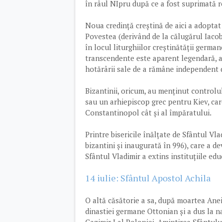
în râul NIpru după ce a fost suprimată r
Noua credință creștină de aici a adoptat 
Povestea (derivând de la călugărul Iacob 
în locul liturghiilor creștinătății germa
transcendente este aparent legendară, ac
hotărârii sale de a rămâne independent d
Bizantinii, oricum, au menținut controlul
sau un arhiepiscop grec pentru Kiev, care
Constantinopol cât și al împăratului.
Printre bisericile înălțate de Sfântul Vla
bizantini și inaugurată în 996), care a d
Sfântul Vladimir a extins instituțiile edu
14 iulie: Sfântul Apostol Achila
O altă căsătorie a sa, după moartea Anei 
dinastiei germane Ottonian și a dus la n