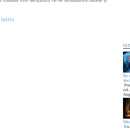
ui Vladimir este menținută vie de nenumărate balade și
 Iulita
ULT
De 
decâ
Punc
rol.
Aug
Mitu
Un 