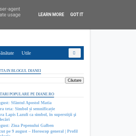
user-agent
rate usage
LEARN MORE
GOT IT
ănătate
Utile
TA IN BLOGUL DIANEI
TARI POPULARE PE DIANE.RO
ugust: Sfântul Apostol Matia
ra teta: Simbol și semnificație
ra Lapis Lazuli ca simbol, în superstiţii şi
decări
ugust: Ziua Pepenului Galben
cut pe 9 august – Horoscop general | Profil