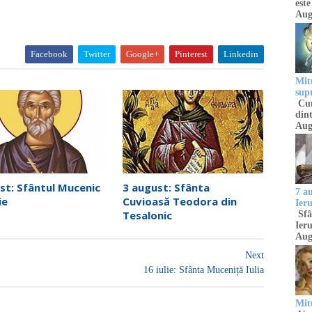
este
Aug
Facebook
Twitter
Google+
Pinterest
Linkedin
Mitu
sup
Cun
dint
Aug
st: Sfântul Mucenic
3 august: Sfânta
7 a
ie
Cuvioasă Teodora din
Ier
Tesalonic
Sfâ
Ieru
Aug
Next
16 iulie: Sfânta Muceniță Iulia
Mitu