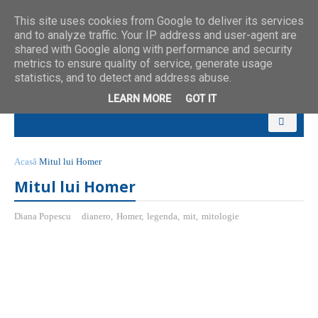
This site uses cookies from Google to deliver its services
and to analyze traffic. Your IP address and user-agent are
shared with Google along with performance and security
metrics to ensure quality of service, generate usage
statistics, and to detect and address abuse.
LEARN MORE
GOT IT
Acasă
Mitul lui Homer
Mitul lui Homer
Diana Popescu
dianero
,
Homer
,
legenda
,
mit
,
mitologie