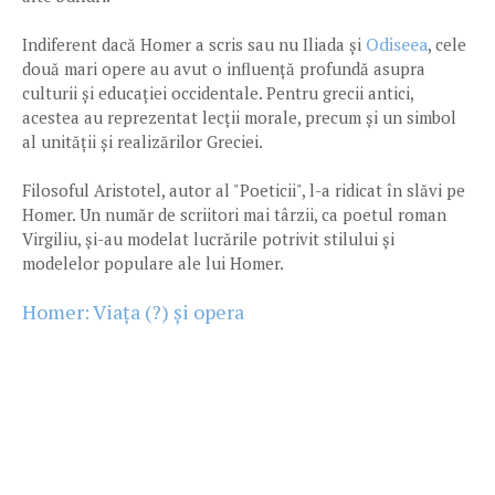
Odiseea
Indiferent dacă Homer a scris sau nu Iliada și
, cele
două mari opere au avut o influență profundă asupra
culturii și educației occidentale. Pentru grecii antici,
acestea au reprezentat lecții morale, precum și un simbol
al unității și realizărilor Greciei.
Filosoful Aristotel, autor al "Poeticii", l-a ridicat în slăvi pe
Homer. Un număr de scriitori mai târzii, ca poetul roman
Virgiliu, și-au modelat lucrările potrivit stilului și
modelelor populare ale lui Homer.
Homer: Viața (?) și opera