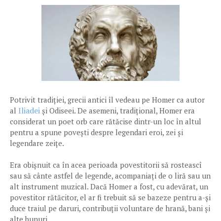
Potrivit tradiției, grecii antici îl vedeau pe Homer ca autor
Iliadei
al
și Odiseei. De asemeni, tradițional, Homer era
considerat un poet orb care rătăcise dintr-un loc în altul
pentru a spune povești despre legendari eroi, zei și
legendare zeițe.
Era obișnuit ca în acea perioada povestitorii să rosteascî
sau să cânte astfel de legende, acompaniați de o liră sau un
alt instrument muzical. Dacă Homer a fost, cu adevărat, un
povestitor rătăcitor, el ar fi trebuit să se bazeze pentru a-și
duce traiul pe daruri, contribuții voluntare de hrană, bani și
alte bunuri.