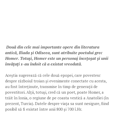
Două din cele mai importante opere din literatura
antică, Iliada și Odiseea, sunt atribuite poetului grec
Homer. Totuși, Homer este un personaj încețoșat și unii
învățați s-au îndoit că a existat vreodată.
Aceștia sugerează că cele două epopei, care povestesc
despre războiul troian și evenimente conectate cu acesta,
au fost întreținute, transmise în timp de generații de
povestitori. Alții, totuși, cred că un poet, poate Homer, a
trăit în Ionia, o regiune de pe coasta vestică a Anatoliei (în
prezent, Turcia). Datele despre viața sa sunt nesigure, fiind
posibil să fi existat între anii 800 și 700 î.Hr.