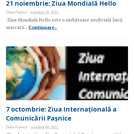
21 noiembrie: Ziua Mondială Hello
Diana Popescu
noiembrie 20, 2022
Ziua Mondială Hello este o sărbătoare neoficială laică
marcată...
Continuare..
7 octombrie: Ziua Internațională a
Comunicării Pașnice
Diana Popescu
octombrie 06, 2022