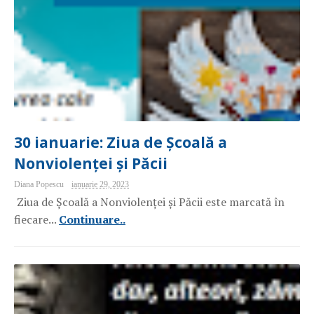
30 ianuarie: Ziua de Școală a
Nonviolenței și Păcii
Diana Popescu
ianuarie 29, 2023
Ziua de Școală a Nonviolenței și Păcii este marcată în
fiecare...
Continuare..