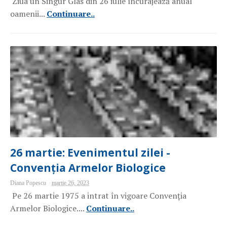
Ziua un Singur Glas din 26 iulie încurajează anual
oamenii...
Continuare..
26 martie: Evenimentul zilei -
Convenția Armelor Biologice
Diana Popescu
martie 26, 2023
Pe 26 martie 1975 a intrat în vigoare Convenția
Armelor Biologice....
Continuare..