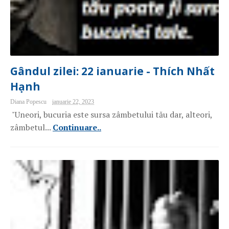
Gândul zilei: 22 ianuarie - Thích Nhất
Hạnh
Diana Popescu
ianuarie 22, 2023
"Uneori, bucuria este sursa zâmbetului tău dar, alteori,
zâmbetul...
Continuare..