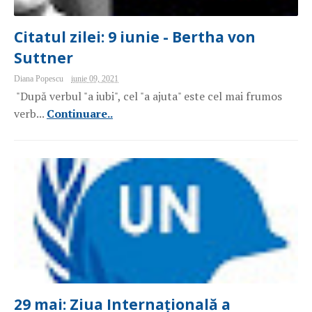
Citatul zilei: 9 iunie - Bertha von
Suttner
Diana Popescu
iunie 09, 2021
"După verbul "a iubi", cel "a ajuta" este cel mai frumos
verb...
Continuare..
29 mai: Ziua Internațională a