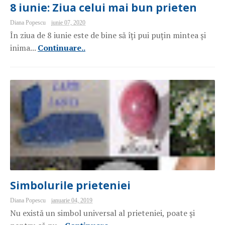
8 iunie: Ziua celui mai bun prieten
Diana Popescu
iunie 07, 2020
În ziua de 8 iunie este de bine să îți pui puțin mintea și
inima...
Continuare..
Simbolurile prieteniei
Diana Popescu
ianuarie 04, 2019
Nu există un simbol universal al prieteniei, poate și