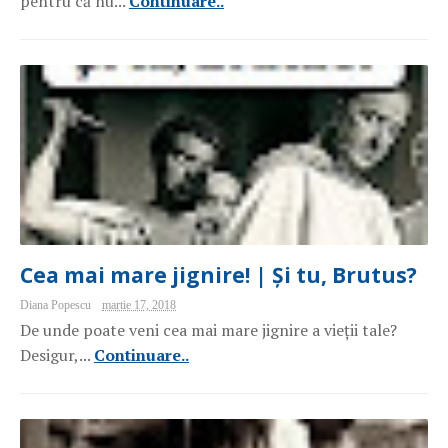
pentru că nu...
Continuare..
Cea mai mare jignire! | Și tu, Brutus?
Diana Popescu
martie 17, 2018
De unde poate veni cea mai mare jignire a vieții tale?
Desigur,...
Continuare..