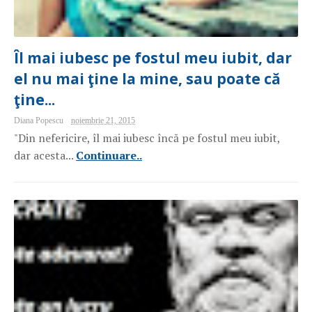
Îl mai iubesc pe fostul meu iubit, dar
el nu mai ţine la mine, sau poate că
ţine...
Diana Popescu
noiembrie 21, 2015
"Din nefericire, îl mai iubesc încă pe fostul meu iubit,
dar acesta...
Continuare..