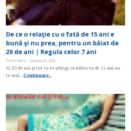
De ce o relaţie cu o fată de 15 ani e
bună şi nu prea, pentru un băiat de
20 de ani | Regula celor 7 ani
Diana Popescu
februarie 03, 2016
Ai 20 de ani şi tot tu te plângi că iubita ta de 15 ani nu
te mai...
Continuare..