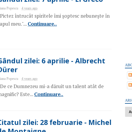
iana Popescu
4 years ago
Pictez întrucât spiritele îmi șoptesc nebunește în
apul meu."...
Continuare..
Gândul zilei: 6 aprilie - Albrecht
ABO
Dürer
iana Popescu
4 years ago
De ce Dumnezeu mi-a dăruit un talent atât de
agnific? Este...
Continuare..
ARH
Citatul zilei: 28 februarie - Michel
de Montaigne