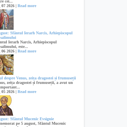
re cei...
 07 2026 |
Read more
ugust: Sfântul Ierarh Narcis, Arhiepiscopul
usalimului
ntul Ierarh Narcis, Arhiepiscopul
salimului, este...
 06 2026 |
Read more
l despre Venus, zeița dragostei și frumuseții
s, zeița dragostei și frumuseții, a avut un
important...
 05 2026 |
Read more
ugust: Sfântul Mucenic Evsignie
emorat pe 5 august, Sfântul Mucenic