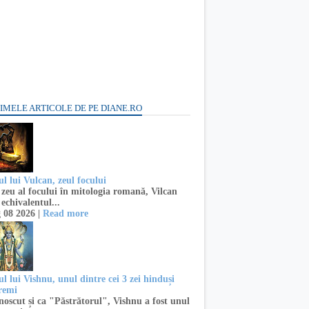
IMELE ARTICOLE DE PE DIANE.RO
l lui Vulcan, zeul focului
zeu al focului în mitologia romană, Vilcan
 echivalentul...
 08 2026 |
Read more
l lui Vishnu, unul dintre cei 3 zei hinduși
remi
oscut și ca "Păstrătorul", Vishnu a fost unul