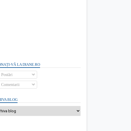
NAȚI-VĂ LA DIANE.RO
Postări
Comentarii
IVA BLOG