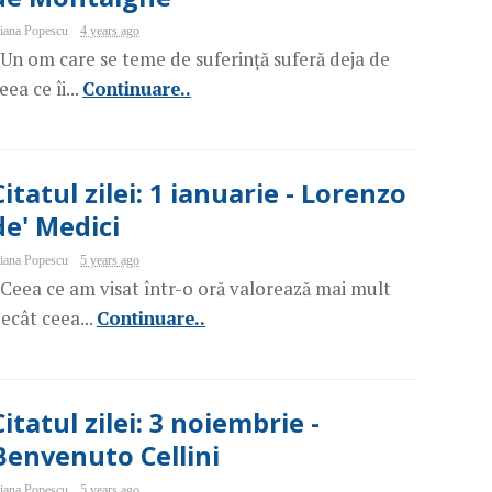
iana Popescu
4 years ago
Un om care se teme de suferință suferă deja de
eea ce îi...
Continuare..
Citatul zilei: 1 ianuarie - Lorenzo
de' Medici
iana Popescu
5 years ago
Ceea ce am visat într-o oră valorează mai mult
ecât ceea...
Continuare..
Citatul zilei: 3 noiembrie -
Benvenuto Cellini
iana Popescu
5 years ago