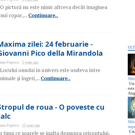
O pictură nu este nimic altceva decât imaginea
nui copac,...
Continuare..
Maxima zilei: 24 februarie -
ULT
Giovanni Pico della Mirandola
iana Popescu
5 years ago
Locului omului în univers este undeva între
nimale și îngeri,...
Continuare..
Mitu
Un 
este
Aug
Stropul de roua - O poveste cu
talc
Mitu
iana Popescu
15 years ago
sup
Cun
n timp ce soarele se inalta deasupra orizontului,