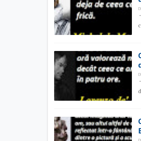
D
"
c
D
"
d
D