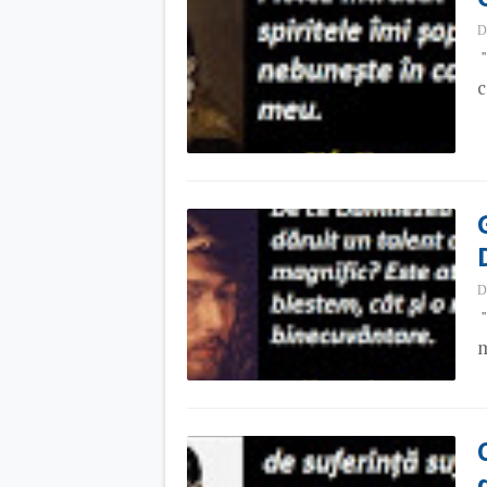
D
"
c
D
"
m