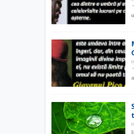
"
u
D
"
a
D
I