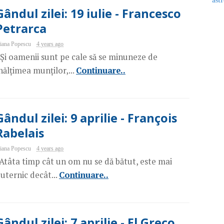
astr
Gândul zilei: 19 iulie - Francesco
Petrarca
iana Popescu
4 years ago
Și oamenii sunt pe cale să se minuneze de
nălțimea munților,...
Continuare..
Gândul zilei: 9 aprilie - François
Rabelais
iana Popescu
4 years ago
Atâta timp cât un om nu se dă bătut, este mai
uternic decât...
Continuare..
Gândul zilei: 7 aprilie - El Greco