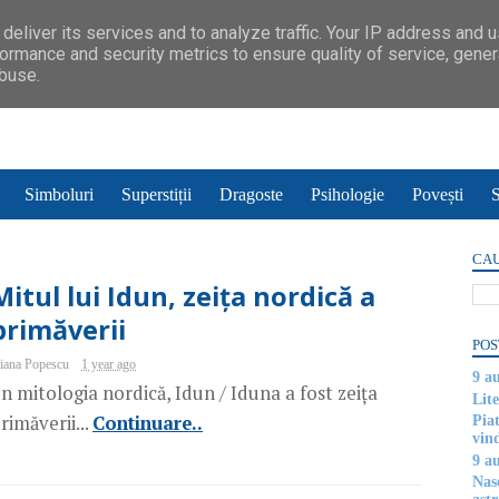
deliver its services and to analyze traffic. Your IP address and 
ormance and security metrics to ensure quality of service, gene
abuse.
Simboluri
Superstiții
Dragoste
Psihologie
Povești
S
CAU
Mitul lui Idun, zeița nordică a
primăverii
POS
iana Popescu
1 year ago
9 a
n mitologia nordică, Idun / Iduna a fost zeița
Lite
rimăverii...
Continuare..
Piat
vin
9 a
Nas