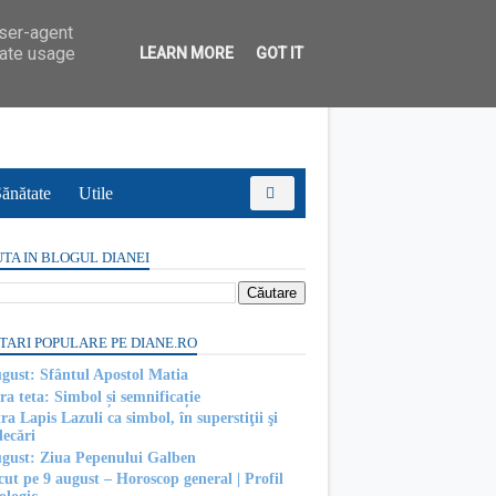
user-agent
rate usage
LEARN MORE
GOT IT
ănătate
Utile
TA IN BLOGUL DIANEI
TARI POPULARE PE DIANE.RO
ugust: Sfântul Apostol Matia
ra teta: Simbol și semnificație
ra Lapis Lazuli ca simbol, în superstiţii şi
decări
ugust: Ziua Pepenului Galben
cut pe 9 august – Horoscop general | Profil