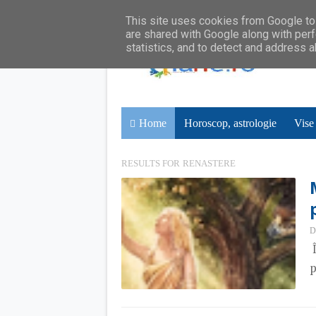
This site uses cookies from Google to 
are shared with Google along with perf
statistics, and to detect and address 
Home
Horoscop, astrologie
Vise
RESULTS FOR
RENASTERE
D
Î
p