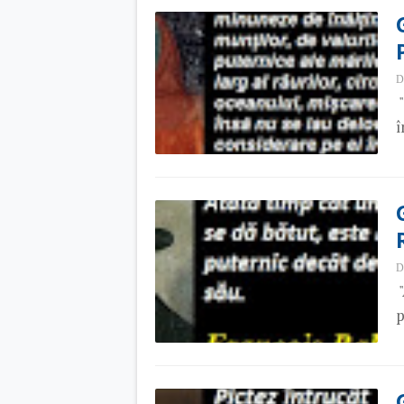
D
"
î
D
"
p