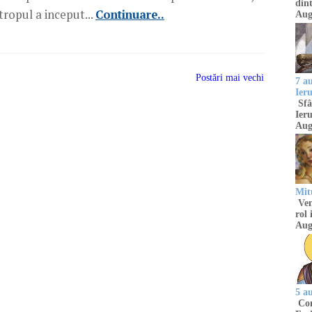
dint
tropul a inceput...
Continuare..
Aug
Postări mai vechi
7 a
Ier
Sfâ
Ieru
Aug
Mitu
Venu
rol 
Aug
5 a
Com