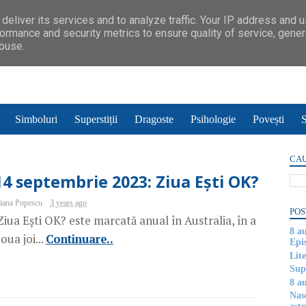
deliver its services and to analyze traffic. Your IP address and 
ormance and security metrics to ensure quality of service, gene
abuse.
Simboluri
Superstiții
Dragoste
Psihologie
Povești
S
CAU
14 septembrie 2023: Ziua Ești OK?
iana Popescu
3 years ago
POS
iua Ești OK? este marcată anual în Australia, în a
8 a
oua joi...
Continuare..
Epi
Lite
Supe
8 au
Nas