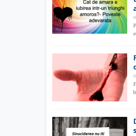
D
P
e
D
F
b