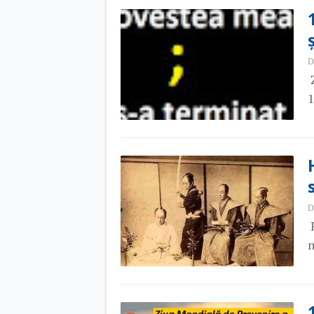
D
Z
1
D
R
n