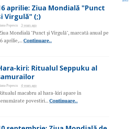
astr
16 aprilie: Ziua Mondială "Punct
și Virgulă" (;)
iana Popescu
3 years ago
iua Mondială "Punct și Virgulă", marcată anual pe
6 aprilie,...
Continuare..
Hara-kiri: Ritualul Seppuku al
samurailor
iana Popescu
4 years ago
itualul macabru al hara-kiri apare în
enumărate povestiri...
Continuare..
10 septembrie: Ziua Mondială de