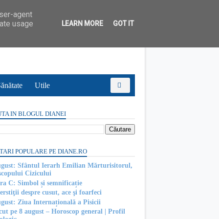
user-agent
rate usage
LEARN MORE
GOT IT
ănătate
Utile
TA IN BLOGUL DIANEI
TARI POPULARE PE DIANE.RO
ugust: Sfântul Ierarh Emilian Mărturisitorul,
scopului Cizicului
ra C: Simbol și semnificație
rstiţii despre cusut, ace şi foarfeci
gust: Ziua Internațională a Pisicii
cut pe 8 august – Horoscop general | Profil