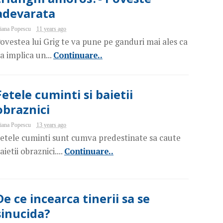
adevarata
iana Popescu
11 years ago
ovestea lui Grig te va pune pe ganduri mai ales ca
a implica un...
Continuare..
Fetele cuminti si baietii
obraznici
iana Popescu
13 years ago
etele cuminti sunt cumva predestinate sa caute
aietii obraznici....
Continuare..
De ce incearca tinerii sa se
sinucida?