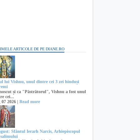
IMELE ARTICOLE DE PE DIANE.RO
l lui Vishnu, unul dintre cei 3 zei hinduși
remi
oscut și ca "Păstrătorul", Vishnu a fost unul
re cei...
 07 2026 |
Read more
ugust: Sfântul Ierarh Narcis, Arhiepiscopul
usalimului