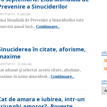
Prevenire a Sinuciderilor
iana Popescu
6 years ago
iua Mondială de Prevenire a Sinuciderilor este
arcată anual încă...
Continuare..
Sinuciderea în citate, aforisme,
ABO
maxime
iana Popescu
11 years ago
m adunat şi selectat aceste citate, aforisme,
axime în urma sinuciderii...
Continuare..
ARH
Cat de amara e iubirea, intr-un
triunghi amoros?- Poveste