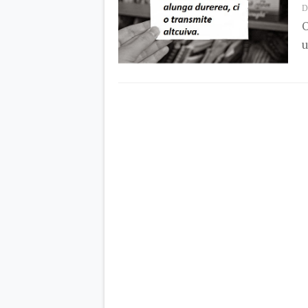
D
O
u