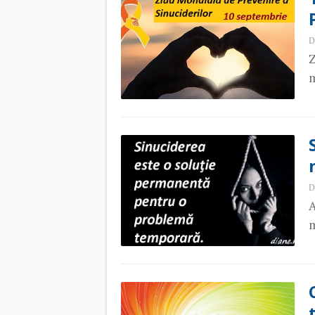
D
Z
m
D
A
m