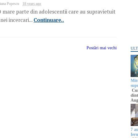
iana Popescu
18 years ago
 mare parte din adolescentii care au supravietuit
nei incercari...
Continuare..
Postări mai vechi
ULT
Mitu
sup
Cun
dint
Aug
7 a
Ier