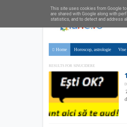
This site uses cookies from Google to 
are shared with Google along with perf
statistics, and to detect and address 
Home
Horoscop, astrologie
Vise
RESULTS FOR
SINUCIDERE
D
Z
d