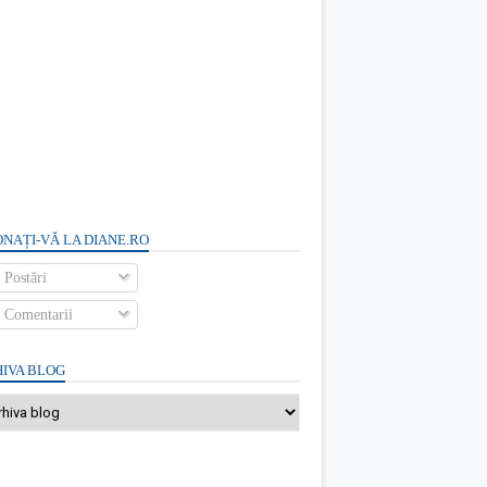
NAȚI-VĂ LA DIANE.RO
Postări
Comentarii
IVA BLOG