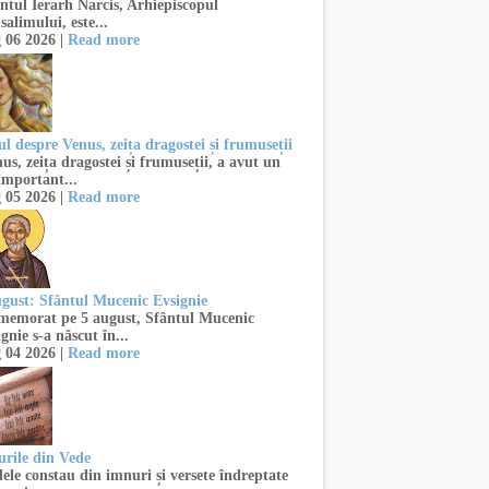
ntul Ierarh Narcis, Arhiepiscopul
salimului, este...
 06 2026 |
Read more
l despre Venus, zeița dragostei și frumuseții
s, zeița dragostei și frumuseții, a avut un
important...
 05 2026 |
Read more
ugust: Sfântul Mucenic Evsignie
emorat pe 5 august, Sfântul Mucenic
gnie s-a născut în...
 04 2026 |
Read more
urile din Vede
ele constau din imnuri și versete îndreptate