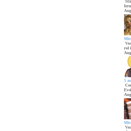
Sfâ
Ieru
Aug
Mitu
Venu
rol 
Aug
5 a
Com
Evsi
Aug
Mit
Ved