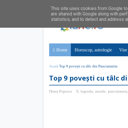
This site uses cookies from Google to 
are shared with Google along with perf
statistics, and to detect and address 
Home
Horoscop, astrologie
Vise
Acasă
Top 9 povești cu tâlc din Panciatantra
Top 9 povești cu tâlc d
Diana Popescu
9
,
legenda
,
morale
,
panciatantra