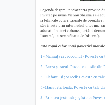
Legenda despre Panciatantra provine di
învățat pe nume Vishnu Sharma să-i educe
și tehnicile convenționale de pregătire n
să-i învețe prin intermediul unor mici sn
adunate în cinci volume, purtând denumire
"tantra", cu semnificația de "sistem").
Iată topul celor nouă povestiri morale
1 - Maimuța și crocodilul - Poveste cu
2 - Barza și racul: Poveste cu tâlc din
3 - Elefanții și șoarecii: Poveste cu tâ
4 -Mangusta loială: Poveste cu tâlc d
5 - Broasca țestoasă și gâștele: Povest