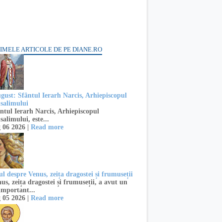
IMELE ARTICOLE DE PE DIANE.RO
ugust: Sfântul Ierarh Narcis, Arhiepiscopul
usalimului
ntul Ierarh Narcis, Arhiepiscopul
salimului, este...
 06 2026 |
Read more
l despre Venus, zeița dragostei și frumuseții
s, zeița dragostei și frumuseții, a avut un
important...
 05 2026 |
Read more