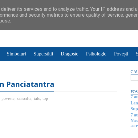
deliver its services and to analyze traffic. Your IP address and 
ormance and security metrics to ensure quality of service, gene
abuse.
Simboluri
Superstiții
Dragoste
Psihologie
Povești
S
CAU
in Panciatantra
POS
7 a
,
poveste
,
sanscrita
,
talc
,
top
Lam
Supe
7 a
Nas
astr