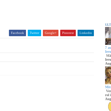
ULT
Facebook
Twitter
Google+
Pinterest
Linkedin
7 a
Ier
Sfâ
Ieru
Aug
Mitu
Venu
rol 
Aug