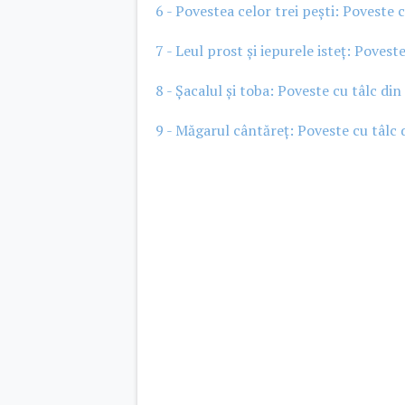
6 - Povestea celor trei pești: Poveste 
7 - Leul prost și iepurele isteț: Poves
8 - Șacalul și toba: Poveste cu tâlc di
9 - Măgarul cântăreț: Poveste cu tâlc