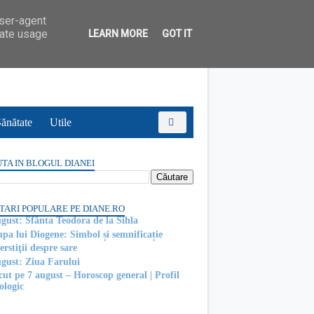
user-agent
rate usage
LEARN MORE
GOT IT
ănătate
Utile
TA IN BLOGUL DIANEI
TARI POPULARE PE DIANE.RO
ugust: Sfânta Teodora de la Sihla
pa lui Diogene: Simbol și semnificație
rstiţii despre sare
ugust: Ziua Farului
cut pe 7 august – Horoscop general | Profil
ologic