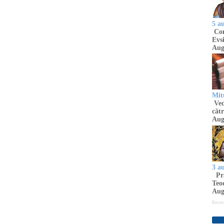
5 a
Com
Evsi
Aug
Mit
Ved
cătr
Aug
3 a
Pră
Teod
Aug
Recen