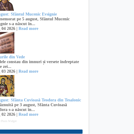
ugust: Sfântul Mucenic Evsignie
emorat pe 5 august, Sfântul Mucenic
gnie s-a născut în...
 04 2026 |
Read more
urile din Vede
ele constau din imnuri și versete îndreptate
e zei...
 03 2026 |
Read more
ugust: Sfânta Cuvioasă Teodora din Tesalonic
znuită pe 3 august, Sfânta Cuvioasă
ora s-a născut în...
 02 2026 |
Read more
t Posts Widget