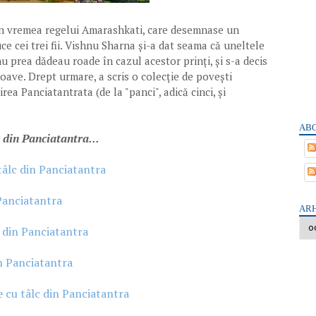
n vremea regelui Amarashkati, care desemnase un
 cei trei fii. Vishnu Sharna și-a dat seama că uneltele
u prea dădeau roade în cazul acestor prinți, și s-a decis
oave. Drept urmare, a scris o colecție de povești
a Panciatantrata (de la "panci", adică cinci, și
ABO
 din Panciatantra...
 tâlc din Panciatantra
 Panciatantra
ARH
lc din Panciatantra
in Panciatantra
e cu tâlc din Panciatantra