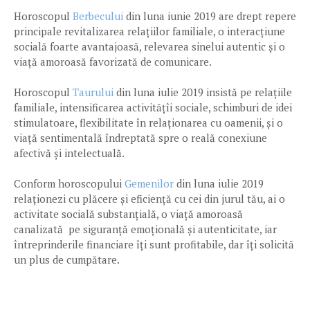
Horoscopul
Berbecului
din luna iunie 2019 are drept repere
principale revitalizarea relațiilor familiale, o interacțiune
socială foarte avantajoasă, relevarea sinelui autentic și o
viață amoroasă favorizată de comunicare.
Horoscopul
Taurului
din luna iulie 2019 insistă pe relațiile
familiale, intensificarea activitățîi sociale, schimburi de idei
stimulatoare, flexibilitate în relaționarea cu oamenii, și o
viață sentimentală îndreptată spre o reală conexiune
afectivă și intelectuală.
Conform horoscopului
Gemenilor
din luna iulie 2019
relaționezi cu plăcere și eficiență cu cei din jurul tău, ai o
activitate socială substanțială, o viață amoroasă
canalizată pe siguranță emoțională și autenticitate, iar
întreprinderile financiare îți sunt profitabile, dar îți solicită
un plus de cumpătare.