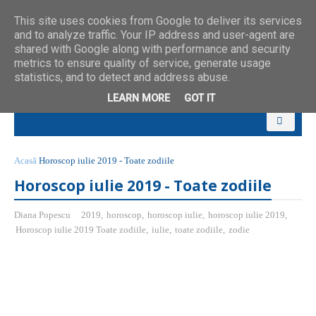
This site uses cookies from Google to deliver its services
and to analyze traffic. Your IP address and user-agent are
shared with Google along with performance and security
metrics to ensure quality of service, generate usage
statistics, and to detect and address abuse.
LEARN MORE
GOT IT
Acasă
Horoscop iulie 2019 - Toate zodiile
Horoscop iulie 2019 - Toate zodiile
Diana Popescu
2019
,
horoscop
,
horoscop iulie
,
horoscop iulie 2019
,
Horoscop iulie 2019 Toate zodiile
,
iulie
,
toate zodiile
,
zodie