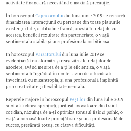
activitate financiară necesitând o maximă precauție.
În horoscopul
Capricornului
din luna iunie 2019 se remarcă
dinamizarea interacțiunii cu persoane din toate planurile
existenței tale, o atitudine francă, onestă în relațiile cu
acestea, beneficii rezultate din parteneriate, o viață
sentimentală stabilă și una profesională ambițioasă.
În horoscopul
Vărsătorului
din luna iulie 2019 se
evidențiază transformări și reașezări ale relațiilor de
asociere, având menirea de a ți le eficientiza, o viață
sentimentală îngrădită în unele cazuri de o luciditate
învecinată cu mizantropia, și una profesională împlinită
prin creativitate și flexibilitate mentală.
Reperele majore în horoscopul
Peștilor
din luna iulie 2019
sunt atitudinea sprințară, jucăușă, inovatoare din traiul
cotidian, năzuința de a-ți optimiza tonusul fizic și psihic, o
viață amoroasă foarte promițătoare și una profesională de
succes, presărată totuși cu câteva dificultăți.