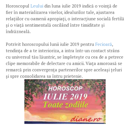
Horoscopul
Leului
din luna iulie 2019 indică o voință de
fier în materializarea viselor, idealurilor tale, ajustarea
relațiilor cu oamenii apropiați, o interacțiune socială fertilă
și o viață sentimentală oscilând între timiditate și
îndrăzneală.
Potrivit horoscopului lunii iulie 2019 pentru
Fecioară
,
tendința de a te interioriza, a intra într-un contact strâns
cu universul tău lăuntric, se împletește cu cea de a petrece
clipe memorabile de delectare cu amicii. Viața amoroasă se
remarcă prin convergența partenerilor spre aceleași țeluri
și spre consolidarea sa întru prietenie.