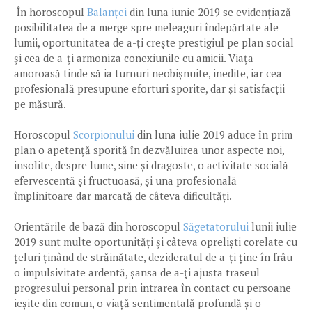
În horoscopul
Balanței
din luna iunie 2019 se evidențiază
posibilitatea de a merge spre meleaguri îndepărtate ale
lumii, oportunitatea de a-ți crește prestigiul pe plan social
și cea de a-ți armoniza conexiunile cu amicii. Viața
amoroasă tinde să ia turnuri neobișnuite, inedite, iar cea
profesională presupune eforturi sporite, dar și satisfacții
pe măsură.
Horoscopul
Scorpionului
din luna iulie 2019 aduce în prim
plan o apetență sporită în dezvăluirea unor aspecte noi,
insolite, despre lume, sine și dragoste, o activitate socială
efervescentă și fructuoasă, și una profesională
împlinitoare dar marcată de câteva dificultăți.
Orientările de bază din horoscopul
Săgetatorului
lunii iulie
2019 sunt multe oportunități și câteva opreliști corelate cu
țeluri ținând de străinătate, dezideratul de a-ți ține în frâu
o impulsivitate ardentă, șansa de a-ți ajusta traseul
progresului personal prin intrarea în contact cu persoane
ieșite din comun, o viață sentimentală profundă și o